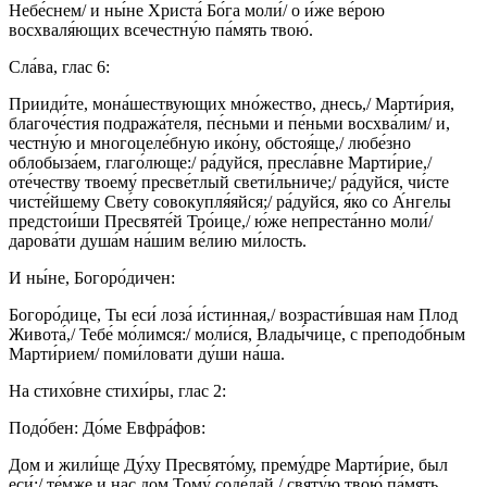
Небе́снем/ и ны́не Христа́ Бо́га моли́/ о и́же ве́рою
восхваля́ющих всечестну́ю па́мять твою́.
Сла́ва, глас 6:
Прииди́те, мона́шествующих мно́жество, днесь,/ Марти́рия,
благоче́стия подража́теля, пе́сньми и пе́ньми восхва́лим/ и,
честну́ю и многоцеле́бную ико́ну, обстоя́ще,/ любе́зно
облобыза́ем, глаго́люще:/ ра́дуйся, пресла́вне Марти́рие,/
оте́честву твоему́ пресве́тлый свети́льниче;/ ра́дуйся, чи́сте
чисте́йшему Све́ту совокупля́яйся;/ ра́дуйся, я́ко со А́нгелы
предстои́ши Пресвяте́й Тро́ице,/ ю́же непреста́нно моли́/
дарова́ти душа́м на́шим ве́лию ми́лость.
И ны́не, Богоро́дичен:
Богоро́дице, Ты еси́ лоза́ и́стинная,/ возрасти́вшая нам Плод
Живота́,/ Тебе́ мо́лимся:/ моли́ся, Влады́чице, с преподо́бным
Марти́рием/ поми́ловати ду́ши на́ша.
На стихо́вне стихи́ры, глас 2:
Подо́бен: До́ме Евфра́фов:
Дом и жили́ще Ду́ху Пресвято́му, прему́дре Марти́рие, был
еси́:/ те́мже и нас дом Тому́ соде́лай,/ святу́ю твою́ па́мять