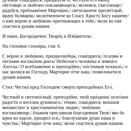
обстоя́ще/ и любе́зно покланя́ющеся,/ мо́лимся, глаго́люще:/
ра́дуйся, преблаже́нне Марти́рие,/ свети́льниче пресве́тлый,
врачу́ боля́щим,/ моли́твенниче ко Спа́су Христу́ Бо́гу на́шему/
о и́же ве́рою и любо́вию притека́ющих к тебе́,/ моли́ во е́же
спасти́ся душа́м на́шим.
И ны́не, Богоро́дичен: Творе́ц и Изба́витель:
На стихо́вне стихи́ры, глас 6.
С ве́рою и любо́вию, празднолю́бцы, соше́дшеся,/ псалмы́ и
пе́сньми восхва́лим днесь/ Небе́снаго челове́ка и земна́го
А́нгела./ О всеблаже́нне и преподо́бне,/ по́стников похвало́,/ о
нас моли́ся ко Го́споду, Марти́рие о́тче наш,/ поми́ловатися
душа́м на́шим.
Стих: Честна́ пред Го́сподем/ смерть преподо́бных Его́.
Честны́й и светоно́сный, преподо́бне, твой пра́здник/ испо́лни
ра́дости и весе́лия духо́внаго,/ те́мже, соше́дшеся, мона́хов
мно́жество/ и христоимени́тии лю́дие,/ любо́вию
восхваля́юще,/ блажи́м пресла́вная благодея́ния Твоя́:/ я́ко бо
крин во юдо́ле, процве́л еси́,/ благоуха́еши ду́ши на́ша и
чу́вства./ Марти́рие о́тче наш,/ моли́ спасти́ся душа́м на́шим.