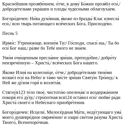
Красне́йшим прозябе́нием, о́тче, в дому́ Бо́жии прозя́бл еси́,/
доброде́тельми укра́шен и плоды́ чуде́сными облагоуха́ем.
Богоро́дичен: Ни́ва духо́вная, я́коже из бразды́ Клас изнесла́
еси́,/ всю тварь пита́ющаго вся́ческих Бо́га, Присноде́во.
Песнь 5
Ирмо́с: У́тренююще, вопие́м Ти:/ Го́споди, спаси́ ны,/ Ты бо
еси́ Бог наш,/ ра́зве бо Тебе́ ино́го не зна́ем.
Умо́м очи́щенным пресла́вне зри́ши, преподо́бне,/ добро́ту
неизрече́нную – Христа́,/ вся́ческих Бо́га на́шего.
Я́коже Илия́ на колесни́це, о́тче,/ доброде́тельми твои́ми
возше́л еси́ на Не́бо/ и та́мо чи́сте зри́ши Святу́ю Тро́ицу,/ к
Ней же ду́хом горя́ и возлета́я.
Стягну́в123 те́ло твое́, чистото́ю опелена́я/ и воздержа́нием
покоря́ его́ ду́ху,/ стро́потная вся124 оста́вил еси́/ любве́ ра́ди
Христа́ своего́ и Небе́снаго приобре́тения.
Богоро́дичен: Исцели́, Милосе́рдная Ма́ти, неду́гующаго ума́
моего́ душевре́дное омраче́ние/ и озари́ све́том ра́зума Христа́
Твоего́, Всенепоро́чная.