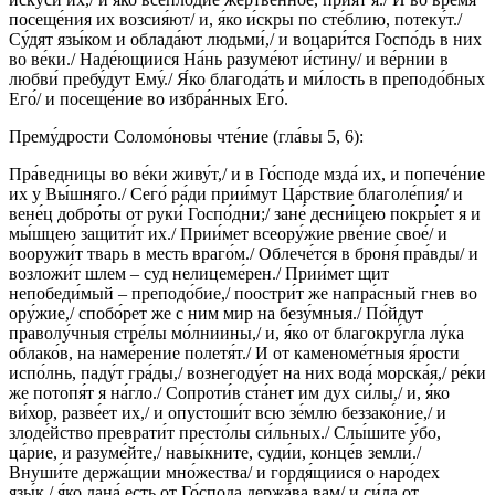
посеще́ния их возсия́ют/ и, я́ко и́скры по сте́блию, потеку́т./
Су́дят язы́ком и облада́ют людьми́,/ и воцари́тся Госпо́дь в них
во ве́ки./ Наде́ющиися На́нь разуме́ют и́стину/ и ве́рнии в
любви́ пребу́дут Ему́./ Я́ко благода́ть и ми́лость в преподо́бных
Его́/ и посеще́ние во избра́нных Его́.
Прему́дрости Соломо́новы чте́ние (гла́вы 5, 6):
Пра́ведницы во ве́ки живу́т,/ и в Го́споде мзда́ их, и попече́ние
их у Вы́шняго./ Сего́ ра́ди прии́мут Ца́рствие благоле́пия/ и
вене́ц добро́ты от руки́ Госпо́дни;/ зане́ десни́цею покры́ет я и
мы́шцею защити́т их./ Прии́мет всеору́жие рве́ние свое́/ и
вооружи́т тварь в месть враго́м./ Облече́тся в броня́ пра́вды/ и
возложи́т шлем – суд нелицеме́рен./ Прии́мет щит
непобеди́мый – преподо́бие,/ поостри́т же напра́сный гнев во
ору́жие,/ спобо́рет же с ним мир на безу́мныя./ По́йдут
праволу́чныя стре́лы мо́лниины,/ и, я́ко от благокру́гла лу́ка
облако́в, на наме́рение полетя́т./ И от каменоме́тныя я́рости
испо́лнь, паду́т гра́ды,/ вознегоду́ет на них вода́ морска́я,/ ре́ки
же потопя́т я на́гло./ Сопроти́в ста́нет им дух си́лы,/ и, я́ко
ви́хор, разве́ет их,/ и опустоши́т всю зе́млю беззако́ние,/ и
злоде́йство преврати́т престо́лы си́льных./ Слы́шите у́бо,
ца́рие, и разуме́йте,/ навы́кните, суди́и, конце́в земли́./
Внуши́те держа́щии мно́жества/ и гордя́щиися о наро́дех
язы́к,/ я́ко дана́ есть от Го́спода держа́ва вам/ и си́ла от