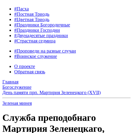
#Пасха
#Постная Триодь
#Цветная Триодь
#Праздники Богородичные
#Праздники Господни
#Двунадесятые праздники
#Страстная седмица
#Проповеди на разные случаи
#Воинское служение
О проекте
Обратная связь
Главная
Богослужение
День памяти прп. Мартирия Зеленецкого (XVII)
Зеленая минея
Служба преподобнаго
Мартирия Зеленецкаго,