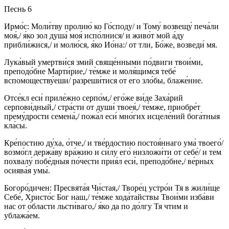
Песнь 6
Ирмо́с: Моли́тву пролию́ ко Го́споду/ и Тому́ возвещу́ печа́ли
моя́,/ я́ко зол душа́ моя́ испо́лнися/ и живо́т мой а́ду
прибли́жися,/ и молю́ся, я́ко Ио́на:/ от тли, Бо́же, возведи́ мя.
Лука́вый умертви́ся змий свяще́нными по́двиги твои́ми,
преподо́бне Марти́рие,/ те́мже и моля́щимся тебе́
вспомоществу́еши/ разреши́тися от его зло́бы, блаже́нне.
Отсе́кл еси́ приле́жно серпо́м,/ его́же ви́де Заха́рий
серпови́дный,/ стра́сти от души́ твоея́,/ те́мже, приобре́т
прему́дрости семена́,/ пожа́л еси́ мно́гих исцеле́ний бога́тныя
кла́сы.
Кре́постию ду́ха, о́тче,/ и тве́рдостию постоя́ннаго ума́ твоего́/
возмо́гл держа́ву вра́жию и си́лу его́ низложи́ти от себе́/ и тем
похвалу́ побе́дныя по́чести прия́л еси́, преподо́бне,/ ве́рных
осиява́я умы́.
Богоро́дичен: Пресвята́я Чи́стая,/ Творе́ц устро́и Тя в жили́ще
Себе́, Христо́с Бог наш,/ те́мже хода́тайствы Твои́ми изба́ви
нас от о́бласти льсти́ваго,/ я́ко да по до́лгу Тя чтим и
ублажа́ем.