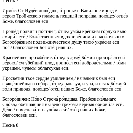
Песнь 7
Ирмо́с: От Иуде́и доше́дше, о́троцы/ в Вавило́не иногда́/
ве́рою Тро́йческою пла́мень пе́щный попра́ша, пою́ще:/ отце́в
Бо́же, благослове́н еси.
Проше́д по́двиги по́стныя, о́тче,/ умо́м кре́пким го́рдую вы́ю
смири́л еси́,/ Боже́ственным вдохнове́нием и спаси́тельным
Богообра́зным подви́жничеством ду́шу твою́ укра́сил еси́,
поя́:/ благослове́н Бог оте́ц на́ших.
Красне́йшее прозябе́ние, о́тче,/ в дому́ Бо́жии произра́сл еси́
ве́рою,/ сугу́бейший плод прине́сл еси́ доброде́тельми,/ те́ми
укра́шен, чудесы́ облагоуха́л еси́.
Просвети́в твое́ се́рдце умиле́нием,/ нача́льник был еси́
свяще́ннейшаго собо́ра, о́тче,/ наказу́я, и уча́, и вся к Бо́жией
во́ли приводя́, пою́ще:/ оте́ц на́ших Бо́же, благослове́н еси́.
Богоро́дичен: Но́во Отроча́ ро́ждшая, Пребезнача́льнаго
Сло́ва,/ обетша́вшия ны зело́ грехо́м,/ ве́рныя обнови́ла еси́,
Де́во,/ и воспева́ти научи́ла еси́:/ оте́ц на́ших Бо́же,
благослове́н еси́.
Песнь 8