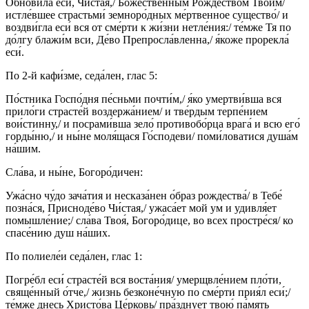
Обнови́ла еси́, Чи́стая,/ Боже́ственным Рождество́м Твои́м/
истле́вшее страстьми́ земноро́дных ме́ртвенное существо́/ и
воздви́гла еси́ вся от сме́рти к жи́зни нетле́ния:/ те́мже Тя по
до́лгу блажи́м вси, Де́во Препросла́вленна,/ я́коже прорекла́
еси́.
По 2-й кафи́зме, седа́лен, глас 5:
По́стника Госпо́дня пе́сньми почти́м,/ я́ко умертви́вша вся
прило́ги страсте́й воздержа́нием/ и тве́рдым терпе́нием
вои́стинну,/ и посрами́вша зело́ противобо́рца врага́ и всю его́
горды́ню,/ и ны́не моля́щася Го́сподеви/ поми́ловатися душа́м
на́шим.
Сла́ва, и ны́не, Богоро́дичен:
Ужа́сно чу́до зача́тия и несказа́нен о́браз рождества́/ в Тебе́
позна́ся, Присноде́во Чи́стая,/ ужаса́ет мой ум и удивля́ет
помышле́ние;/ сла́ва Твоя́, Богоро́дице, во всех простре́ся/ ко
спасе́нию душ на́ших.
По полиеле́и седа́лен, глас 1:
Погре́бл еси́ страсте́й вся воста́ния/ умерщвле́нием пло́ти,
свяще́нный о́тче,/ жизнь безконе́чную по сме́рти прия́л еси́;/
те́мже днесь Христо́ва Це́рковь/ пра́зднует твою́ па́мять