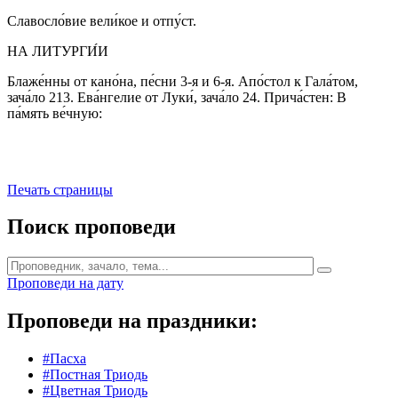
Славосло́вие вели́кое и отпу́ст.
НА ЛИТУРГИ́И
Блаже́нны от кано́на, пе́сни 3-я и 6-я. Апо́стол к Гала́том,
зача́ло 213. Ева́нгелие от Луки́, зача́ло 24. Прича́стен: В
па́мять ве́чную:
Печать страницы
Поиск проповеди
Проповеди на дату
Проповеди на праздники:
#Пасха
#Постная Триодь
#Цветная Триодь