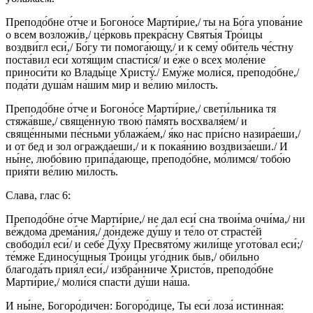
Преподо́бне о́тче и Богоно́се Марти́рие,/ ты на Бо́га упова́ние
о всем возложи́в,/ це́рковь прекра́сну Святы́я Тро́ицы
воздви́гл еси́,/ Бо́гу ти помога́ющу,/ и к сему́ оби́тель че́стну
поста́вил еси́ хотя́щим спасти́ся/ и е́же о всех моле́ние
приноси́ти ко Влады́це Христу́./ Ему́же моли́ся, преподо́бне,/
пода́ти душа́м на́шим мир и ве́лию ми́лость.
Преподо́бне о́тче и Богоно́се Марти́рие,/ свети́льника тя
стяжа́вше,/ свяще́нную твою́ па́мять восхваля́ем/ и
свяще́нными пе́сньми ублажа́ем,/ я́ко нас при́сно назира́еши,/
и от бед и зол огражда́еши,/ и к покая́нию воздвиза́еши./ И
ны́не, любо́вию припа́дающе, преподо́бне, мо́лимся/ тобо́ю
прия́ти ве́лию ми́лость.
Слава, глас 6:
Преподо́бне о́тче Марти́рие,/ не дал еси́ сна твои́ма очи́ма,/ ни
ве́ждома дрема́ния,/ до́ндеже ду́шу и те́ло от страсте́й
свободи́л еси́/ и себе́ Ду́ху Пресвято́му жили́ще угото́вал еси́;/
те́мже Единосу́щныя Тро́ицы уго́дник быв,/ оби́льно
благода́ть прия́л еси́,/ избра́нниче Христо́в, преподо́бне
Марти́рие,/ моли́ся спасти́ ду́ши на́ша.
И ны́не, Богоро́дичен: Богоро́дице, Ты еси́ лоза́ истинная: