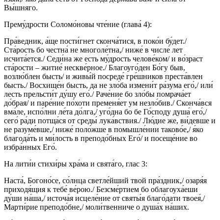
Вы́шняго.
Прему́дрости Соломо́новы чте́ние (глава́ 4):
Пра́ведник, а́ще пости́гнет сконча́тися, в поко́и бу́дет./
Ста́рость бо честна́ не многоле́тна,/ ниже́ в числе́ лет
исчита́ется./ Седи́на же есть му́дрость челове́ком/ и во́зраст
ста́рости – житие́ нескве́рное./ Благоуго́ден Бо́гу быв,
возлю́блен бысть/ и живы́й посреде́ гре́шников преста́влен
бысть./ Восхище́н бысть, да не зло́ба измени́т ра́зума его́,/ или́
лесть прельсти́т ду́шу его́./ Раче́ние бо зло́бы помрача́ет
до́брая/ и паре́ние по́хоти пременя́ет ум незло́бив./ Сконча́вся
вма́ле, испо́лни ле́та до́лга,/ уго́дна бо бе Го́споду душа́ его́,/
сего́ ра́ди потща́ся от среды́ лука́вствия./ Лю́дие же, ви́девше и
не разуме́вше,/ ниже́ поло́жше в помышле́нии таково́е,/ я́ко
благода́ть и ми́лость в преподо́бных Его́/ и посеще́ние во
избра́нных Его́.
На лити́и стихи́ры хра́ма и свята́го, глас 3:
Наста́, Богоно́се, со́лнца светле́йший твой пра́здник,/ озаря́я
приходя́щия к тебе́ ве́рою./ Безсме́ртием бо облагоуха́еши
ду́ши на́ша,/ источа́я исцеле́ние от святы́я благо́дати твоея́,/
Марти́рие преподо́бне,/ моли́твенниче о душа́х на́ших.