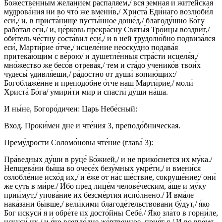
Боже́ственным жела́нием распаля́ем,/ вся земна́я и жите́йская
мудрова́ния ни во что́ же вмени́в,/ Христа́ Еди́наго возлюби́л
еси́,/ и, в приста́нище пусты́нное доше́д,/ благоду́шно Бо́гу
рабо́тал еси́,/ и, це́рковь прекра́сну Святы́я Тро́ицы воздви́г,/
оби́тель че́стну соста́вил еси́,/ и в ней трудолю́бно подвиза́лся
еси́, Марти́рие о́тче,/ исцеле́ние неоску́дно подава́я
притека́ющим с ве́рою/ и душетле́нныя стра́сти исцеля́я,/
мно́жество же бесо́в отрева́я,/ тем и ста́до ученико́в твои́х
чудесы́ удивля́еши,/ ра́достно от души́ вопию́щих:/
Богоблаже́нне и преподо́бне о́тче наш Марти́рие,/ моли́
Христа́ Бо́га/ умири́ти мир и спасти́ ду́ши на́ша.
И ны́не, Богоро́дичен: Царь Небе́сный:
Вход. Проки́мен дне и чте́ния 3, преподо́бническая.
Прему́дрости Соломо́новы чте́ние (глава́ 3):
Пра́ведных ду́ши в руце́ Бо́жией,/ и не прико́снется их му́ка./
Непщева́ни бы́ша во очесе́х безу́мных умре́ти,/ и вмени́ся
озлобле́ние исхо́д их,/ и е́же от на́с ше́ствие, сокруше́ние;/ они́
же суть в ми́ре./ И́бо пред лице́м челове́ческим, а́ще и му́ку
прии́мут,/ упова́ние их безсме́ртия испо́лнено./ И вма́ле
нака́зани бы́вше,/ вели́кими благоде́тельствовани бу́дут,/ я́ко
Бог искуси́ я и обре́те их досто́йны Себе́./ Я́ко зла́то в горни́ле,
искуси́ их,/ и я́ко всепло́дие же́ртвенное, прия́т я./ И во вре́мя