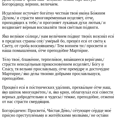
Богоро́дицу, ве́рнии, велича́ем.
Исцеле́ние источа́ет бога́тно честна́я твоя́ ико́на Бо́жиим
Ду́хом,/ и стра́сти многовре́менныя исцеля́ет, о́тче,
приходя́щих к тебе́,/ и прогоня́ет лука́выя ду́хи лю́тыя,/ и
воздвиза́ет ве́рныя восхваля́ти твоя́ све́тлыя по́двиги.
Я́ко вели́кое со́лнце,/ нам вели́чием по́двиг твои́х возсия́л еси́
в преде́лах страны́ сея́:/ уме́рый бо, преше́л еси́ от све́та к
Све́ту, от гро́ба возсия́вшему./ Тем вопие́м ти:/ просвети́ и
на́ша помышле́ния, о́тче преподо́бне Марти́рие.
Те́ло твое́, блаже́нне, терпели́вое, вяза́вшееся вери́гами,/
стра́сти неисце́льныя прикоснове́нием исцеля́ет,/ Бо́гу и
Спа́су, тя вельми́ просла́вльшу, о́тче прему́дре и досточу́дне
Марти́рие,/ я́ко де́лы твои́ми до́брыми просла́вльшуся,
преподо́бне.
Процве́л еси́ в по́стнических удо́лиях, прехва́льне о́тче наш,
я́ко ши́пок многоцве́тен,/ и, я́ко крин, облагоуха́л еси́ со́вести
ве́рных доброде́тельми и чудесы́:/ те́мже, преподо́бне, отжени́
от нас стра́сти смердя́щия.
Богоро́дичен: Просвети́, Чи́стая Де́во,/ се́тующее се́рдце мое́
при́сно преступле́ньми и жите́йскими молва́ми,/ не оста́ви