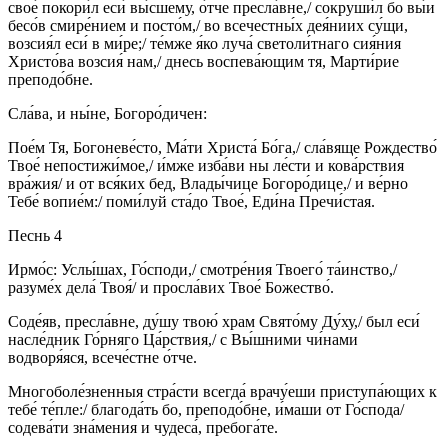
свое́ покори́л еси́ вы́сшему, о́тче пресла́вне,/ сокруши́л бо вы́и
бесо́в смире́нием и посто́м,/ во всечестны́х дея́ниих су́щи,
возсия́л еси́ в ми́ре;/ те́мже я́ко луча́ светоли́тнаго сия́ния
Христо́ва возсия́ нам,/ днесь воспева́ющим тя, Марти́рие
преподо́бне.
Сла́ва, и ны́не, Богоро́дичен:
Пое́м Тя, Богоневе́сто, Ма́ти Христа́ Бо́га,/ сла́вяще Рождество́
Твое́ непостижи́мое,/ и́мже изба́ви ны ле́сти и кова́рствия
вра́жия/ и от вся́ких бед, Влады́чице Богоро́дице,/ и ве́рно
Тебе́ вопие́м:/ поми́луй ста́до Твое́, Еди́на Пречи́стая.
Песнь 4
Ирмо́с: Услы́шах, Го́споди,/ смотре́ния Твоего́ та́инство,/
разуме́х дела́ Твоя́/ и просла́вих Твое́ Божество́.
Соде́яв, пресла́вне, ду́шу твою́ храм Свято́му Ду́ху,/ был еси́
насле́дник Го́рняго Ца́рствия,/ с Вы́шними чи́нами
водворя́яся, всече́стне о́тче.
Многоболе́зненныя стра́сти всегда́ врачу́еши приступа́ющих к
тебе́ те́пле:/ благода́ть бо, преподо́бне, и́маши от Го́спода/
содева́ти зна́мения и чудеса́, пребога́те.