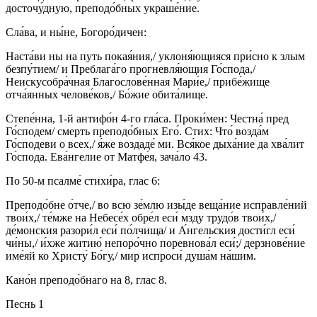
досточу́дную, преподо́бных украше́ние.
Сла́ва, и ны́не, Богоро́дичен:
Наста́ви ны на путь покая́ния,/ уклоня́ющияся при́сно к злым
безпу́тием/ и Преблага́го прогневля́ющия Го́спода,/
Неискусобра́чная Благослове́нная Мари́е,/ прибе́жище
отча́янных челове́ков,/ Бо́жие обита́лище.
Степе́нна, 1-й антифо́н 4-го гла́са. Проки́мен: Честна́ пред
Го́сподем/ смерть преподо́бных Его́. Стих: Что́ возда́м
Го́сподеви о всех,/ я́же воздаде́ ми. Вся́кое дыха́ние да хва́лит
Го́спода. Ева́нгелие от Матфе́я, зача́ло 43.
По 50-м псалме́ стихи́ра, глас 6:
Преподо́бне о́тче,/ во всю зе́млю изы́де веща́ние исправле́ний
твои́х,/ те́мже на Небесе́х обре́л еси́ мзду трудо́в твои́х,/
де́монския разори́л еси́ по́лчища/ и А́нгельския дости́гл еси́
чи́ны,/ и́хже житию́ непоро́чно поревнова́л еси́;/ дерзнове́ние
име́яй ко Христу́ Бо́гу,/ мир испроси́ душа́м на́шим.
Кано́н преподо́бнаго на 8, глас 8.
Песнь 1