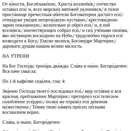
От ю́ности, Богоблаже́нне, Христа́ возлюби́в,/ оте́чество
оста́вил еси́/ и, всех мирски́х мяте́жей уклони́вся,/ в ти́хое
приста́нище пречестны́я оби́тели Богома́терни дости́гл еси́;/
отню́дуже уве́дев непрохо́дную пусты́ню,/ крестови́дною
заре́ю пока́занную,/ жела́тельне ю́ обре́л еси́,/ и, в ней
всели́вся,/ и́ночествующих собра́л еси́,/ и сих уче́ньми свои́ми,
я́ко ле́ствицею восхо́дною на Не́бо,/ трудолю́бно тща́лся еси́
возводи́ти к Бо́гу,/ Ему́же моли́ся, Богому́дре Марти́рие,/
дарова́ти душа́м на́шим ве́лию ми́лость.
НА У́ТРЕНИ
На Бог Госпо́дь: тропа́рь два́жды. Сла́ва и ны́не, Богоро́дичен:
Вся па́че смы́сла:
По 1-й кафи́зме седа́лен, глас 4:
Зва́нию Го́спода твоего́ после́довал еси́,/ мир оста́вив и вся
кра́сная, преблаже́нне Марти́рие,/ претерпе́л еси́ теле́сное
озлобле́ние усе́рдно,/ полки́ же отрази́л еси́ де́монов
му́жественне./ Те́мже твою́ па́мять при́сно пе́сньми
восхвали́ем ве́рно.
Сла́ва, и ны́не, Богоро́дичен: