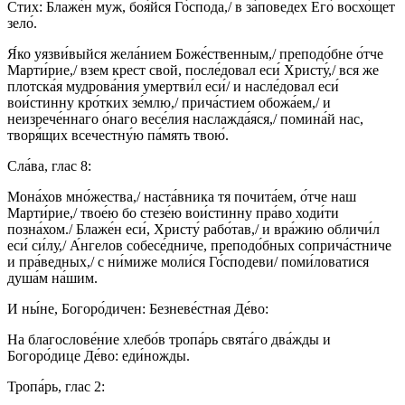
Стих: Блаже́н муж, боя́йся Го́спода,/ в за́поведех Его́ восхо́щет
зело́.
Я́ко уязви́выйся жела́нием Боже́ственным,/ преподо́бне о́тче
Марти́рие,/ взем крест свой, после́довал еси́ Христу́,/ вся же
плотска́я мудрова́ния умертви́л еси́/ и насле́довал еси́
вои́стинну кро́тких зе́млю,/ прича́стием обожа́ем,/ и
неизрече́ннаго о́наго весе́лия наслажда́яся,/ помина́й нас,
творя́щих всечестну́ю па́мять твою́.
Сла́ва, глас 8:
Мона́хов мно́жества,/ наста́вника тя почита́ем, о́тче наш
Марти́рие,/ твое́ю бо стезе́ю вои́стинну пра́во ходи́ти
позна́хом./ Блаже́н еси́, Христу́ рабо́тав,/ и вра́жию обличи́л
еси́ си́лу,/ А́нгелов собесе́дниче, преподо́бных соприча́стниче
и пра́ведных,/ с ни́миже моли́ся Го́сподеви/ поми́ловатися
душа́м на́шим.
И ны́не, Богоро́дичен: Безневе́стная Де́во:
На благослове́ние хлебо́в тропа́рь свята́го два́жды и
Богоро́дице Де́во: еди́ножды.
Тропа́рь, глас 2: