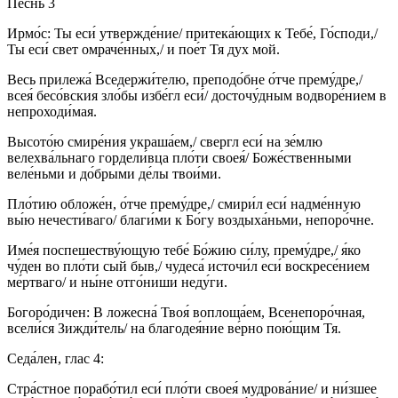
Песнь 3
Ирмо́с: Ты еси́ утвержде́ние/ притека́ющих к Тебе́, Го́споди,/
Ты еси́ свет омраче́нных,/ и пое́т Тя дух мой.
Весь прилежа́ Вседержи́телю, преподо́бне о́тче прему́дре,/
всея́ бесо́вския зло́бы избе́гл еси́/ досточу́дным водворе́нием в
непроходи́мая.
Высото́ю смире́ния украша́ем,/ свергл еси́ на зе́млю
велехва́льнаго гордели́вца пло́ти своея́/ Боже́ственными
веле́ньми и до́брыми де́лы твои́ми.
Пло́тию обложе́н, о́тче прему́дре,/ смири́л еси́ надме́нную
вы́ю нечести́ваго/ благи́ми к Бо́гу воздыха́ньми, непоро́чне.
Име́я поспешеству́ющую тебе́ Бо́жию си́лу, прему́дре,/ я́ко
чу́ден во пло́ти сый быв,/ чудеса́ источи́л еси́ воскресе́нием
ме́ртваго/ и ны́не отго́ниши неду́ги.
Богоро́дичен: В ложесна́ Твоя́ воплоща́ем, Всенепоро́чная,
всели́ся Зижди́тель/ на благодея́ние ве́рно пою́щим Тя.
Седа́лен, глас 4:
Стра́стное порабо́тил еси́ пло́ти своея́ мудрова́ние/ и ни́зшее