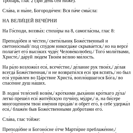
Тропа́рь, глас 2 (зри день сей ни́же).
Сла́ва, и ны́не, Богороди́чен: Вся па́че смы́сла:
НА ВЕЛИ́ЦЕЙ ВЕЧЕ́РНИ
На Го́споди, воззва́х: стихи́ры на 8, самогла́сны, глас 8:
Преподо́бен и че́стен,/ свети́льник Боже́ственный и
светоно́сный/ под спу́дом никогда́же скрыва́ется,/ но на версе́
полага́ет его́ высо́ких чуде́с Челове́колюбец./ Того́ моли́твами,
Христе́,/ да́руй лю́дем Твои́м ве́лию ми́лость.
На ра́ло возложи́л еси́, всече́стне,/ де́лание рук твои́х,/ де́лая
всегда́ Боже́ственная,/ и не возврати́лся еси́ зря вспять,/ но был
еси́ упра́влен во Ца́рствие Христа́, вопло́щшагося Бо́га,/ во
спасе́ние душ на́ших.
В лодии́ теле́сней вози́м,/ кро́ткими дыха́нии кро́ткаго ду́ха/
легко́ преше́л еси́ жите́йскую пучи́ну, му́дре,/ и, на би́сере
многоце́ннем твои́ име́ния прода́в/ и обре́т его́, в себе́ удержа́л
еси́,/ блаже́н быв Боже́ственными добро́тами его́.
Сла́ва, глас то́йже:
Преподо́бне и Богоно́сне о́тче Марти́рие преблаже́нне,/