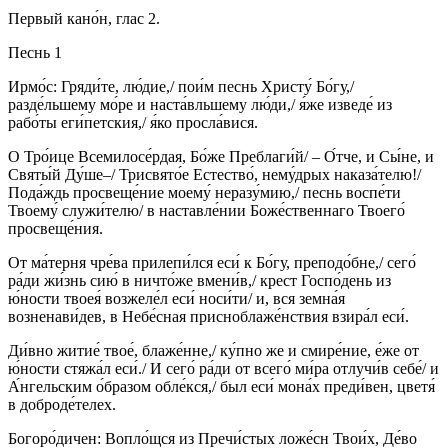
Первый кано́н, глас 2.
Песнь 1
Ирмо́с: Гряди́те, лю́дие,/ пои́м песнь Христу́ Бо́гу,/
разде́льшему мо́ре и наста́вльшему лю́ди,/ я́же изведе́ из
рабо́ты еги́петския,/ я́ко просла́вися.
О Тро́ице Всемилосе́рдая, Бо́же Преблаги́й/ – О́тче, и Сы́не, и
Святы́й Ду́ше–/ Трисвято́е Естество́, нему́дрых наказа́телю!/
Пода́ждь просвеще́ние моему́ неразу́мию,/ песнь воспе́ти
Твоему́ служи́телю/ в наставле́нии Боже́ственнаго Твоего́
просвеще́ния.
От ма́терня чре́ва прилепи́лся еси́ к Бо́гу, преподо́бне,/ сего́
ра́ди жи́знь сию́ в ничто́же вмени́в,/ крест Госпо́день из
ю́ности твоея́ возжеле́л еси́ носи́ти/ и, вся земна́я
возненави́дев, в Небе́сная присноблаже́нствия взира́л еси́.
Ди́вно житие́ твое́, блаже́нне,/ ку́пно же и смире́ние, е́же от
ю́ности стяжа́л еси́./ И сего́ ра́ди от всего́ ми́ра отлучи́в себе́/ и
А́нгельским о́бразом обле́кся,/ был еси́ мона́х преди́вен, цветя́
в доброде́телех.
Богоро́дичен: Вопло́щся из Пречи́стых ложе́сн Твои́х, Де́во