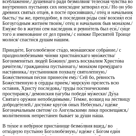
всеблаже́нне,/ душе́внаго ра́ди безмо́лвия/ теле́сная чу́вства во
вну́тренних пусты́нях сих неисхо́дне затвори́л еси́./ Но он у́бо
дре́вних святы́х отце́в, в посте́ просия́вших,/ оте́ц и нача́льник
бысть;/ ты же, преподо́бне, в после́дния ро́ды сия́/ возсия́л еси́
Богоуго́дным житие́м твои́м,/ оте́ц и нача́льник быв мона́хом./
Ему́же бо в житии́ сем насле́дник и ревни́тель был еси́,/ си́це
того́ и именова́ние от дел прие́м,/ с ни́мже Пресвяте́й Тро́ице
моли́ся/ спасти́ся душа́м на́шим.
Прииди́те, Боголюбе́зное ста́до, мона́шеское собра́ние,/ с
празднолюбе́зными чи́нми христиа́нскаго мно́жества/
Богоимени́тых люде́й Бо́жиих/ днесь восхва́лим Христо́ва
рачи́теля,/ граждани́на пусты́ннаго,/ мона́хом прему́драго
наста́вника,/ пусты́нников похвалу́ святоле́пную,/
Боже́ственныя пе́сни принесе́м ему́./ Сей бо, ре́вность
Боже́ственную в се́рдцы прие́м,/ мирску́ю пре́лесть всю
оста́вив, Христу́ после́дова,/ труды́ по́стническими
простира́яся,/ де́монския па́губы победи́ му́жески/ Ду́ха
Свята́го ору́жии непобеди́мыми./ Те́мже, возшед на ле́ствицу
доброде́телей,/ дости́же круго́в о́ных Небе́сных,/ иде́же
Богонача́льным све́том/ со А́нгельскими ли́ки просвеща́яся,/
моли́твенник непреста́нен быва́ет за ду́ши на́ша.
В ти́хое и небу́рное приста́нище безмо́лвия вшед,/ во
отхо́дную пусты́ню Боголюбе́зную,/ иде́же с Бо́гом еди́н