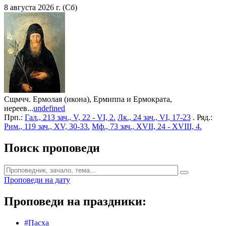
8 августа 2026 г. (Сб)
Сщмчч. Ермолая (икона), Ермиппа и Ермократа,
иереев...
undefined
Прп.:
Гал., 213 зач., V, 22 - VI, 2.
Лк., 24 зач., VI, 17-23
. Ряд.:
Рим., 119 зач., XV, 30-33.
Мф., 73 зач., XVII, 24 - XVIII, 4.
Поиск проповеди
Проповеди на дату
Проповеди на праздники:
#Пасха