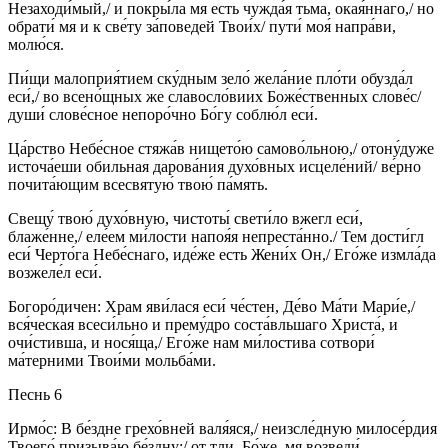
Незаходи́мый,/ и покры́ла мя есть чужда́я тьма, окая́ннаго,/ но
обрати́ мя и к све́ту за́поведей Твои́х/ пути́ моя́ напра́ви,
молю́ся.
Пи́щи малоприя́тием ску́дным зело́ жела́ние пло́ти обузда́л
еси́,/ во всено́щных же славосло́виих Боже́ственных слове́с/
души́ слове́сное непоро́чно Бо́гу соблю́л еси́.
Ца́рство Небе́сное стяжа́в нището́ю самово́льною,/ отону́дуже
источа́еши обильная дарова́ния духо́вных исцеле́ний/ ве́рно
почита́ющим всесвятую́ твою́ па́мять.
Свещу́ твою́ духо́вную, чистоты́ свети́ло вжегл еси́,
блаже́нне,/ еле́ем ми́лости напоя́я непреста́нно./ Тем дости́гл
еси́ Черто́га Небе́снаго, иде́же есть Жени́х Он,/ Его́же измла́да
возжеле́л еси́.
Богоро́дичен: Храм яви́лася еси́ че́стен, Де́во Ма́ти Мари́е,/
вся́ческая всеси́льно и прему́дро соста́вльшаго Христа́, и
очи́стивша, и нося́ща,/ Его́же нам ми́лостива сотвори́
ма́терними Твои́ми мольба́ми.
Песнь 6
Ирмо́с: В бе́здне грехо́вней валя́яся,/ неизсле́дную милосе́рдия
Твоего́ призыва́ю бе́здну:/ от тли, Бо́же, мя возведи́.