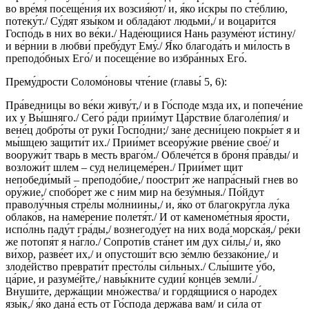
во вре́мя посеще́ния их возсия́ют/ и, я́ко и́скры по сте́блию,
потеку́т./ Су́дят язы́ком и облада́ют людьми́,/ и воцари́тся
Госпо́дь в них во ве́ки./ Наде́ющиися Нань разуме́ют и́стину/
и ве́рнии в любви́ пребу́дут Ему́./ Я́ко благода́ть и ми́лость в
преподо́бных Его́/ и посеще́ние во избра́нных Его́.
Прему́дрости Соломо́новы чте́ние (главы́ 5, 6):
Пра́ведницы во ве́ки живу́т,/ и в Го́споде мзда их, и попече́ние
их у Вы́шняго./ Сего́ ра́ди прии́мут Ца́рствие благоле́пия/ и
вене́ц добро́ты от руки́ Госпо́дни;/ зане́ десни́цею покры́ет я и
мы́шцею защити́т их./ Прии́мет всеору́жие рве́ние свое́/ и
вооружи́т тварь в месть враго́м./ Облече́тся в броня́ пра́вды/ и
возложи́т шлем – суд нелицеме́рен./ Прии́мет щит
непобеди́мый – преподо́бие,/ поостри́т же напра́сный гнев во
ору́жие,/ спобо́рет же с ним мир на безу́мныя./ По́йдут
праволу́чныя стре́лы мо́лниины,/ и, я́ко от благокру́гла лу́ка
облако́в, на наме́рение полетя́т./ И от каменоме́тныя я́рости,
испо́лнь паду́т гра́ды,/ вознегоду́ет на них вода́ морска́я,/ ре́ки
же потопя́т я на́гло./ Сопроти́в ста́нет им дух си́лы,/ и, я́ко
ви́хор, разве́ет их,/ и опустоши́т всю зе́млю беззако́ние,/ и
злоде́йство преврати́т престо́лы си́льных./ Слы́шите у́бо,
ца́рие, и разуме́йте,/ навы́кните судии́ конце́в земли́./
Внуши́те, держа́щии мно́жества/ и гордя́щиися о наро́дех
язы́к,/ я́ко дана́ есть от Го́спода держа́ва вам/ и си́ла от