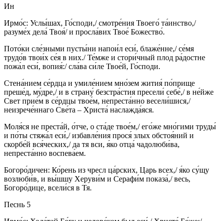
Ин
Ирмо́с: Услы́шах, Го́споди,/ смотре́ния Твоего́ та́инство,/
разуме́х дела́ Твоя́/ и просла́вих Твое́ Божество́.
Пото́ки сле́зными пусты́ни напои́л еси́, блаже́нне,/ се́мя
трудо́в твои́х се́я в них./ Те́мже и стори́чный плод ра́достне
пожа́л еси́, вопия́:/ сла́ва си́ле Твое́й, Го́споди.
Стена́нием се́рдца и умиле́нием мно́зем жития́ по́прище
преше́д, му́дре,/ и в страну́ безстра́стия пресели́ себе́,/ в не́йже
Свет прие́м в се́рдцы твое́м, непреста́нно весели́шися,/
неизрече́ннаго Све́та – Христа́ наслажда́яся.
Моля́ся не преста́й, о́тче, о ста́де твое́м,/ его́же мно́гими труды́
и по́ты стяжа́л еси́,/ избавле́ния прося́ злых обстоя́ний и
скорбе́й вся́ческих,/ да тя вси, я́ко отца́ чадолюби́ва,
непреста́нно воспева́ем.
Богоро́дичен: Ко́рень из чресл ца́рских, Царь всех,/ я́ко су́щу
возлюби́в, и вы́шшу Херуви́м и Серафи́м показа́,/ весь,
Богоро́дице, всели́ся в Тя.
Песнь 5