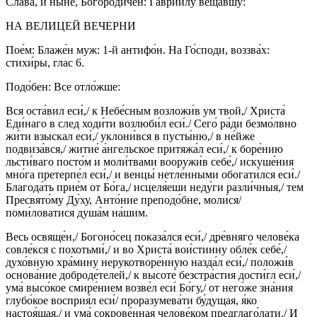
Сла́ва, и ны́не, Богоро́дичен: Гаврии́лу веща́вшу:
НА ВЕЛИЦЕЙ ВЕЧЕРНИ
Пое́м: Блаже́н муж: 1-й антифо́н. На Го́споди, воззва́х:
стихи́ры, глас 6.
Подо́бен: Все отло́жше:
Вся оста́вил еси́,/ к Небе́сным возложи́в ум твой,/ Христа́
Еди́наго в след ходи́ти возлюби́л еси́./ Сего́ ра́ди безмо́лвно
жи́ти взыскал еси́,/ уклони́вся в пусты́ню,/ в не́йже
подвиза́вся,/ житие́ а́нгельское притяжа́л еси́,/ к боре́нию
льсти́ваго посто́м и моли́твами вооружи́в себе́,/ искуше́ния
мно́га претерпе́л еси́,/ и венцы́ нетле́нными обогати́лся еси́./
Благода́ть прие́м от Бо́га,/ исцеля́еши неду́ги разли́чныя,/ тем
Пресвято́му Ду́ху, Анто́ние преподо́бне, моли́ся/
поми́ловатися душа́м на́шим.
Весь освяще́н,/ Богоно́сец показа́лся еси́,/ дре́вняго челове́ка
совле́кся с похотьми́,/ и во Христа́ вои́стинну обле́к себе́,/
духо́вную хра́мину нерукотворе́нную назда́л еси́,/ положи́в
основа́ние доброде́телей,/ к высоте́ безстра́стия дости́гл еси́,/
ума́ высо́кое смире́нием возве́л еси́ Бо́гу,/ от него́же зна́ния
глубо́кое восприя́л еси́/ проразумева́ти бу́дущая, я́ко
настоя́щая,/ и ума́ сокрове́нная челове́ком предглаго́лати./ И