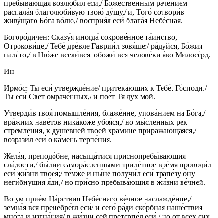
пребыва́ющая возлюби́л еси́,/ Боже́ственным раче́нием
распала́я благолюби́вую твою́ ду́шу,/ и, Того́ сотвори́в
живу́щаго Бо́га во́лю,/ восприя́л еси́ блага́я Небе́сная.
Богоро́дичен: Сказу́я иногда́ сокрове́нное та́инство,
Отрокови́це,/ Тебе́ дре́вле Гаврии́л зовя́ше:/ ра́дуйся, Бо́жия
пала́то,/ в Ню́же всели́вся, обожи́ вся челове́ки я́ко Милосе́рд.
Ин
Ирмо́с: Ты еси́ утвержде́ние/ притека́ющих к Тебе́, Го́споди,/
Ты еси́ Свет омраче́нных,/ и пое́т Тя дух мой.
Утверди́в твоя́ помышле́ния, блаже́нне, упова́нием на Бо́га,/
вра́жиих наве́тов ника́коже убоя́ся,/ но мы́сленных рек
стремле́ния, к душе́вней твое́й хра́мине приража́ющаяся,/
возрази́л еси́ о ка́мень терпе́ния.
Жела́я, преподо́бне, насыща́тися приснопребы́вающия
сла́дости,/ бы́лии самора́сленными триле́тное вре́мя проводи́л
еси́ жи́зни твоея́;/ те́мже и ны́не получи́л еси́ трапе́зу о́ну
неги́бнущия я́ди,/ но при́сно пребыва́ющия в жи́зни ве́чней.
Во ум прие́м Ца́рствия Небе́снаго ве́чное наслажде́ние,/
земна́я вся пренебре́гл еси́/ и сего́ ра́ди ско́рбная наше́ствия
мно́га и изгна́ния/ в жи́зни сей претерпе́л еси́,/ но от всех сих