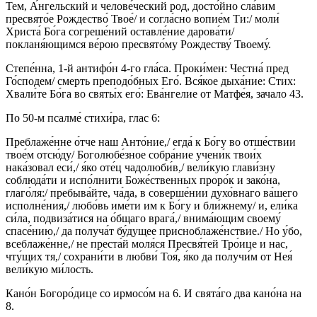
Тем, А́нгельский и челове́ческий род, досто́йно сла́вим
пресвято́е Рождество́ Твое́/ и согла́сно вопие́м Ти:/ моли́
Христа́ Бо́га согреше́ний оставле́ние дарова́ти/
покланя́ющимся ве́рою пресвято́му Рождеству́ Твоему́.
Степе́нна, 1-й антифо́н 4-го гла́са. Проки́мен: Честна́ пред
Го́сподем/ смерть преподо́бных Его́. Вся́кое дыха́ние: Стих:
Хвали́те Бо́га во святы́х его́: Ева́нгелие от Матфе́я, зачало 43.
По 50-м псалме́ стихи́ра, глас 6:
Преблаже́нне о́тче наш Анто́ние,/ егда́ к Бо́гу во отше́ствии
твое́м отсю́ду/ Боголюбе́зное собра́ние учени́к твои́х
нака́зовал еси́,/ я́ко оте́ц чадолюби́в,/ вели́кую глави́зну
соблюда́ти и испо́лнити Боже́ственных проро́к и зако́на,
глаго́ля:/ пребыва́йте, ча́да, в соверше́нии духо́внаго ва́шего
исполне́ния,/ любо́вь име́ти им к Бо́гу и бли́жнему/ и, ели́ка
си́ла, подвиза́тися на о́бщаго врага́,/ внима́ющим своему́
спасе́нию,/ да получа́т бу́дущее присноблаже́нствие./ Но у́бо,
всеблаже́нне,/ не преста́й моля́ся Пресвя́тей Тро́ице и нас,
чту́щих тя,/ сохрани́ти в любви́ Тоя́, я́ко да получи́м от Нея́
вели́кую ми́лость.
Кано́н Богоро́дице со ирмосо́м на 6. И свята́го два кано́на на
8.