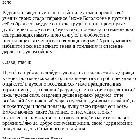
зело́.
Ра́дуйся, свяще́нный наш наста́вниче,/ главо́ предо́брая,/
учени́к твои́х ста́до избра́нное,/ и́хже Боголю́бне в пусты́ни
сей собра́л еси́, му́дре,/ о ни́хже труды́ и по́ты прости́рая,/
ду́шу твою́ положи́л еси́,/ не оста́ви, посеща́я,/ и о и́же ве́рою
соверша́ющих па́мять твою́ святу́ю/ и любоче́стне
почита́ющих всечестны́я твоя́ мо́щи святы́я,/ Христу́ моли́ся/
изба́вити всех нас вся́каго гнева и томле́ния/ и спасе́ние
дарова́ти душа́м на́шим.
Сла́ва, глас 8:
Пусты́ня, пре́жде непло́дствующи, ны́не же весели́тся,/ зря́щи
в себе́ ста́до мона́хов,/ обстоя́щих всечестны́й гроб пречу́днаго
отца́ сего́/ и духо́вно веселя́щихся,/ и́же пра́зднственная
торжеству́ют, глаго́лющи:/ ра́дуйся, свети́льниче пресве́тлый,/
и́же, чудесы́ сия́я, озаря́еши ду́ши́ ве́рных;/ ра́дуйся, о́тче
всеблаги́й,/ умно́живый ча́да в пусты́ни духо́вных жела́ний, о
ни́хже труды́ и по́ты полага́я,/ ду́шу твою́ пре́дал еси́ Бо́гу,/
Ему́же моли́ся, свя́те Анто́ние,/ о нас, ча́дах твои́х,/
благоче́стне па́мять твою́ пра́зднующих,/ изба́вити от наве́т
вра́жиих,/ я́ко да, до́бре сконча́вше жи́знь свою́,/ дерзнове́ние
получи́м в день Стра́шнаго испыта́ния.