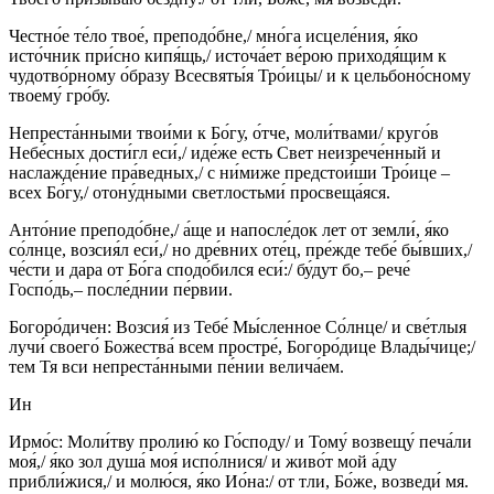
Честно́е те́ло твое́, преподо́бне,/ мно́га исцеле́ния, я́ко
исто́чник при́сно кипя́щь,/ источа́ет ве́рою приходя́щим к
чудотво́рному о́бразу Всесвяты́я Тро́ицы/ и к цельбоно́сному
твоему́ гро́бу.
Непреста́нными твои́ми к Бо́гу, о́тче, моли́твами/ круго́в
Небе́сных дости́гл еси́,/ иде́же есть Свет неизрече́нный и
наслажде́ние пра́ведных,/ с ни́миже предстои́ши Тро́ице –
всех Бо́гу,/ отону́дными светлостьми́ просвеща́яся.
Анто́ние преподо́бне,/ а́ще и напосле́док лет от земли́, я́ко
со́лнце, возсия́л еси́,/ но дре́вних оте́ц, пре́жде тебе́ бы́вших,/
че́сти и дара от Бо́га сподо́бился еси́:/ бу́дут бо,– рече́
Госпо́дь,– после́днии пе́рвии.
Богоро́дичен: Возсия́ из Тебе́ Мы́сленное Со́лнце/ и све́тлыя
лучи́ своего́ Божества́ всем простре́, Богоро́дице Влады́чице;/
тем Тя вси непреста́нными пе́нии велича́ем.
Ин
Ирмо́с: Моли́тву пролию́ ко Го́споду/ и Тому́ возвещу́ печа́ли
моя́,/ я́ко зол душа́ моя́ испо́лнися/ и живо́т мой а́ду
прибли́жися,/ и молю́ся, я́ко Ио́на:/ от тли, Бо́же, возведи́ мя.