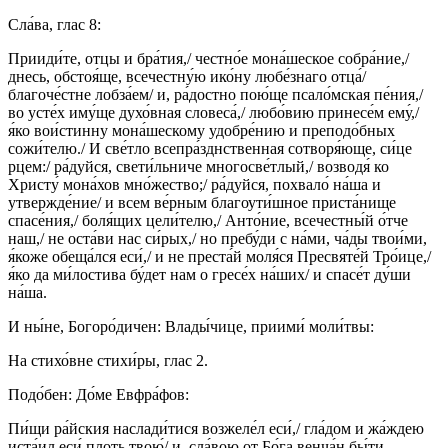
Сла́ва, глас 8:
Прииди́те, отцы и бра́тия,/ честно́е мона́шеское собра́ние,/
днесь, обстоя́ще, всечестну́ю ико́ну любе́знаго отца́/
благоче́стне лобза́ем/ и, ра́достно пою́ще псало́мская пе́ния,/
во усте́х иму́ще духо́вная словеса́,/ любо́вию принесе́м ему́,/
я́ко вои́стинну мона́шескому удобре́нию и преподо́бных
сожи́телю./ И све́тло всепра́зднственная сотворя́юще, си́це
рцем:/ ра́дуйся, свети́льниче многосве́тлый,/ возводя́ ко
Христу́ мона́хов мно́жество;/ ра́дуйся, похвало́ на́ша и
утвержде́ние/ и всем ве́рным благоути́шное приста́нище
спасе́ния,/ боля́щих цели́телю,/ Анто́ние, всечестны́й о́тче
наш,/ не оста́ви нас си́рых,/ но пребу́ди с на́ми, ча́ды твои́ми,
я́коже обеща́лся еси́,/ и не преста́й моля́ся Пресвяте́й Тро́ице,/
я́ко да ми́лостива бу́дет нам о гресе́х на́ших/ и спасе́т ду́ши
на́ша.
И ны́не, Богоро́дичен: Влады́чице, приими́ моли́твы:
На стихо́вне стихи́ры, глас 2.
Подо́бен: До́ме Евфра́фов:
Пи́щи ра́йския наслади́тися возжеле́л еси́,/ гла́дом и жа́ждею
иста́ил еси́ плоть твою́/ и, сла́вою от Бо́га венча́н бы́ти