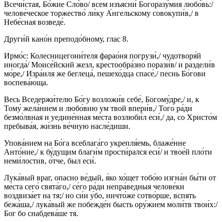
Всечи́стая, Бо́жие Сло́во/ всем изъясни́ Богоразу́мия любо́вь:/
челове́ческое торжество́ ли́ку А́нгельскому совокупи́в,/ в
Небе́сная возведе́.
Други́й кано́н преподо́бному, глас 8.
Ирмо́с: Колесницегони́теля фарао́ня погрузи́,/ чудотворя́й
иногда́/ Моисе́йский жезл, крестообра́зно порази́в/ и раздели́в
мо́ре,/ Изра́иля же беглеца́, пешехо́дца спасе́,/ песнь Бо́гови
воспева́юща.
Весь Вседержи́телю Бо́гу возложи́в себе́, Богому́дре,/ и, к
Тому́ жела́нием и любо́вию ум твой впери́в,/ Того́ ра́ди
безмо́лвная и уедине́нная ме́ста возлюби́л еси́,/ да, со Христо́м
пребыва́я, жи́знь ве́чную насле́диши.
Упова́нием на Бо́га всеблага́го укрепля́емь, блаже́нне
Анто́ние,/ к бу́дущим благи́м прости́рался еси́/ и твое́й пло́ти
неми́лостив, о́тче, был еси́.
Лука́вый враг, опасно ве́дый, я́ко хо́щет тобо́ю изгна́н бы́ти от
ме́ста сего́ свята́го,/ се́го ра́ди непра́ведныя челове́ки
воздвиза́ет на тя;/ но си́и у́бо, ничто́же сотво́рше, вспять
бежа́ша,/ лука́вый же побежде́н бысть ору́жием моли́тв твои́х:/
Бог бо снабдева́ше тя.