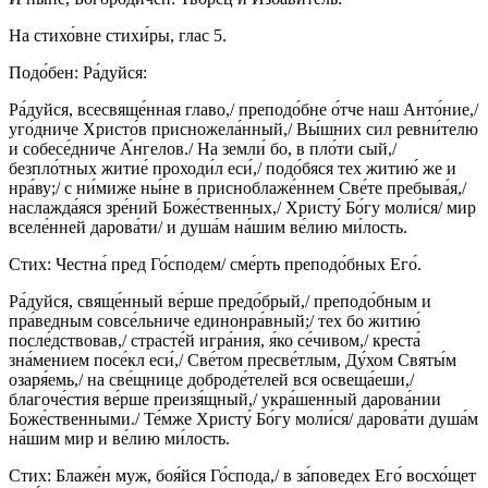
На стихо́вне стихи́ры, глас 5.
Подо́бен: Ра́дуйся:
Ра́дуйся, всесвяще́нная главо,/ преподо́бне о́тче наш Анто́ние,/
уго́дниче Христо́в присножела́нный,/ Вы́шних сил ревни́телю
и собесе́дниче А́нгелов./ На земли́ бо, в пло́ти сый,/
безпло́тных житие́ проходи́л еси́,/ подо́бяся тех житию́ же и
нра́ву;/ с ни́миже ны́не в присноблаже́ннем Све́те пребыва́я,/
наслажда́яся зре́ний Боже́ственных,/ Христу́ Бо́гу моли́ся/ мир
вселе́нней дарова́ти/ и душа́м на́шим ве́лию ми́лость.
Стих: Честна́ пред Го́сподем/ сме́рть преподо́бных Его́.
Ра́дуйся, свяще́нный ве́рше предо́брый,/ преподо́бным и
пра́ведным совсе́льниче единонра́вный;/ тех бо житию́
после́дствовав,/ страсте́й игра́ния, я́ко се́чивом,/ креста́
зна́мением посе́кл еси́,/ Све́том пресве́тлым, Ду́хом Святы́м
озаря́емь,/ на све́щнице доброде́телей вся освеща́еши,/
благоче́стия ве́рше преизя́щный,/ укра́шенный дарова́нии
Боже́ственными./ Те́мже Христу́ Бо́гу моли́ся/ дарова́ти душа́м
на́шим мир и ве́лию ми́лость.
Стих: Блаже́н муж, боя́йся Го́спода,/ в за́поведех Его́ восхо́щет