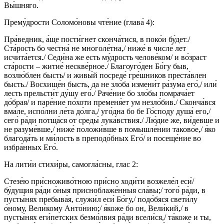
Вы́шняго.
Прему́дрости Соломо́новы чте́ние (глава́ 4):
Пра́ведник, а́ще пости́гнет сконча́тися, в поко́и бу́дет./
Ста́рость бо честна́ не многоле́тна,/ ниже́ в числе́ лет
исчита́ется./ Седи́на же есть му́дрость челове́ком/ и во́зраст
ста́рости – житие́ нескве́рное./ Благоуго́ден Бо́гу быв,
возлю́блен бысть/ и живы́й посреде́ гре́шников преста́влен
бысть./ Восхище́н бысть, да не зло́ба измени́т ра́зума его́,/ или́
лесть прельсти́т ду́шу его́./ Раче́ние бо зло́бы помрача́ет
до́брая/ и паре́ние по́хоти пременя́ет ум незло́бив./ Сконча́вся
вма́ле, испо́лни ле́та до́лга,/ уго́дна бо бе Го́споду душа́ его,/
сего́ ра́ди потща́ся от среды́ лука́вствия./ Лю́дие же, ви́девше и
не разуме́вше,/ ниже́ положи́вше в помышле́нии таково́е,/ я́ко
благода́ть и ми́лость в преподо́бных Его́/ и посеще́ние во
избра́нных Его́.
На лити́и стихи́ры, самогла́сны, глас 2:
Стезе́ю при́сноживо́тною при́сно ходи́ти возжеле́л еси́/
бу́дущия ра́ди о́ныя присноблаже́нныя сла́вы;/ того́ ра́ди, в
пусты́нях пребыва́я, служи́л еси́ Бо́гу,/ подо́бяся свети́лу
о́ному, Вели́кому Анто́нию;/ я́коже бо он, Вели́кий,/ в
пусты́нях еги́петских безмо́лвия ра́ди всели́ся,/ та́коже и ты,