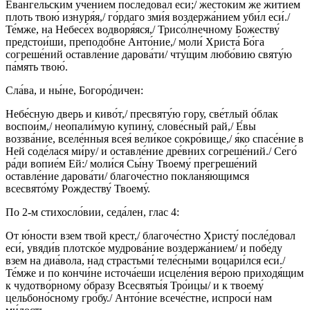
Ева́нгельским уче́нием после́довал еси́;/ жесто́ким же житие́м
плоть твою́ изнуря́я,/ го́рдаго зми́я воздержа́нием уби́л еси́./
Те́мже, на Небесе́х водворя́яся,/ Трисо́лнечному Божеству́
предстои́ши, преподо́бне Анто́ние,/ моли́ Христа́ Бо́га
согреше́ний оставле́ние дарова́ти/ чту́щим любо́вию святу́ю
па́мять твою́.
Сла́ва, и ны́не, Богоро́дичен:
Небе́сную дверь и киво́т,/ пресвяту́ю гору, све́тлый о́блак
воспои́м,/ неопали́мую купину́, слове́сный рай,/ Е́вы
воззва́ние, вселе́нныя всея́ вели́кое сокро́вище,/ я́ко спасе́ние в
Ней соде́лася ми́ру/ и оставле́ние дре́вних согреше́ний./ Сего́
ра́ди вопие́м Ей:/ моли́ся Сы́ну Твоему́ прегреше́ний
оставле́ние дарова́ти/ благоче́стно покланя́ющимся
всесвято́му Рождеству́ Твоему́.
По 2-м стихосло́вии, седа́лен, глас 4:
От ю́ности взем твой крест,/ благоче́стно Христу́ после́довал
еси́, увяди́в плотско́е мудрова́ние воздержа́нием/ и побе́ду
взем на диа́вола, над страстьми́ теле́сными воцари́лся еси́./
Те́мже и по кончи́не источа́еши исцеле́ния ве́рою приходя́щим
к чудотво́рному о́бразу Всесвяты́я Тро́ицы/ и к твоему́
цельбоно́сному гро́бу./ Анто́ние всече́стне, испроси́ нам