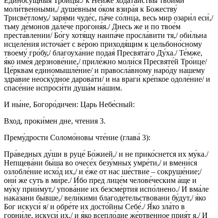
Единосу́щныя Тро́ицы:/ к Не́йже хода́тайствы твои́ми
моли́твенными,/ душе́вным о́ком взира́я к Божеству́
Трисве́тлому,/ заря́ми чуде́с, па́че со́лнца, весь мир озари́л еси́,/
тьму де́монов дале́че прогоня́я./ Днесь же и по твое́м
преста́влении/ Бо́гу хотя́щу наипа́че просла́вити тя,/ оби́льна
исцеле́ния источа́ет с ве́рою приходя́щим к цельбоно́сному
твоему́ гро́бу,/ благоуха́ние подая́ Пресвята́го Ду́ха./ Те́мже,
я́ко име́я дерзнове́ние,/ приле́жно моли́ся Пресвяте́й Тро́ице/
Це́рквам единомышле́ние/ и правосла́вному наро́ду на́шему
здра́вие неоску́дное дарова́ти/ и на враги́ кре́пкое одоле́ние/ и
спасе́ние испроси́ти душа́м на́шим.
И ны́не, Богоро́дичен: Царь Небе́сный:
Вход, проки́мен дне, чтения 3.
Прему́дрости Соломо́новы чте́ние (глава́ 3):
Пра́ведных ду́ши в руце́ Бо́жией,/ и не прико́снется их му́ка./
Непщева́ни бы́ша во очесе́х безу́мных умре́ти,/ и вмени́ся
озлобле́ние исхо́д их,/ и е́же от нас ше́ствие – сокруше́ние;/
они́ же суть в ми́ре./ И́бо пред лице́м челове́ческим а́ще и
му́ку прии́мут,/ упова́ние их безсме́ртия испо́лнено./ И вма́ле
нака́зани бы́вше,/ вели́кими благоде́тельствовани бу́дут,/ я́ко
Бог искуси́ я/ и обре́те их досто́йны Себе́./ Я́ко зла́то в
горни́ле, искуси́ их,/ и я́ко всепло́дие же́ртвенное прия́т я./ И