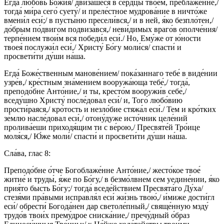
Егда́ любо́вь Бо́жия/ двиза́шеся в се́рдцы твое́м, преблаже́нне,/
тогда́ ми́ра сего́ суету́/ и преле́стное мудрова́ние в ничто́же
вмени́л еси́;/ в пусты́ню пресели́вся,/ и в ней, я́ко безпло́тен,/
до́брым по́двигом подвиза́вся,/ неви́димых враго́в ополче́ния/
терпе́нием твои́м вся победи́л еси́./ Но, Ему́же от ю́ности
твоея́ послужи́л еси́,/ Христу́ Бо́гу моли́ся/ спасти́ и
просвети́ти ду́ши на́ша.
Егда́ Боже́ственным манове́нием/ пока́заннаго тебе́ в виде́нии
узре́в,/ кре́стным зна́мением вооружа́юща тебе́,/ тогда́,
преподо́бне Анто́ние,/ и ты, кресто́м вооружи́в себе́,/
вседу́шно Христу́ после́довал еси́/ и, Того́ любо́вию
прости́раяся,/ кро́тость и незло́бие стяжа́л еси́./ Тем и кро́тких
зе́млю насле́довал еси́,/ отону́дуже исто́чник целе́ний
пролива́еши приходя́щим ти с ве́рою,/ Пресвяте́й Тро́ице
моля́ся,/ Ю́же моли́/ спасти́ и просвети́ти ду́ши на́ша.
Сла́ва, глас 8:
Преподо́бне о́тче Богоблаже́нне Анто́ние,/ жесто́кое твое́
житие́ и труды́, я́же по Бо́гу,/ в безмо́лвнем сем уедине́нии, я́ко
прия́то бысть Бо́гу;/ тогда́ вседе́йствием Пресвята́го Ду́ха/
стезя́ми пра́выми исправля́л еси́ жи́знь твою́,/ и́миже дости́гл
еси́/ обрести́ Богода́нен дар светоле́пный,/ свяще́нную мзду́
трудо́в твои́х прему́дрое сниска́ние,/ пречу́дный о́браз