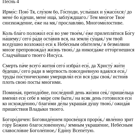
Песнь 4
Ирмо́с: Пою́ Тя, слу́хом бо, Го́споди, услы́шах и у́жасо́хся:/ до
мене́ бо и́деши, мене́ ища́, заблу́ждшаго./ Тем мно́гое Твое́
снизхожде́ние, е́же на мя,/ прославля́ю, Многоми́лостиве.
Коль бла́го положи́л еси́ во уме твое́м,/ е́же прилепля́тися Бо́гу
на́шему;/ сего́ ра́ди оста́вив вся, на земли́ су́щая,/ ум твой
вседу́шно возложи́л еси́ к Небе́сным оби́телем,/ в безмо́лвии
мно́зе препровожда́л жи́знь твою́,/ да никогда́же отто́ргнешися
Сладча́йшаго твоего́ Иису́са.
Смерть па́че всего́ жития́ сего́ избра́л еси́, да Христу́ жи́ти
бу́деши,/ сего́ ра́ди в ме́ртвость повседне́вную вдая́лся еси́,/
труды́ по́стническими умерщвля́л еси́ вся у́ды своя́,/ истни́в
плоть свою́ посты́ мно́гими.
Помина́я, преподо́бне, после́дний день жи́зни сея́,/ прише́льца
вменя́л еси́ себе́ в ми́ре сем бы́ти,/ на всяк день гото́вился еси́
ко исхожде́нию,/ благи́ми де́лы украша́я ду́шу твою́,/ ожида́я
прише́ствия Влады́ки твоего́.
Богоро́дичен: Боговиде́нием просве́щся проро́к,/ явле́нно зрит
го́ру Бо́жию благослове́нную,/ земны́м украше́ние, Небе́сным
славосло́вие Боголе́пное,/ Еди́ну Всепе́тую.