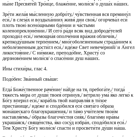
ны́не Пресвяте́й Тро́ице, блаже́нне, моли́ся/ о душа́х на́ших.
Зре́ти жела́я мы́сленную добро́ту,/ чу́вственная вся премину́л
еси́,/ в слеза́х и воздыха́ниих живя́ дни своя́,/ огорчева́л еси́
плоть твою́ всено́щными бде́нии и ча́стыми
коленопреклоне́нии./ И сего́ ра́ди всяк вид доброде́телей
проходи́л еси́,/ немощна́я ополче́ния вра́жия обличи́в,/
крепкоду́шным терпе́нием,/ мно́гоболе́зненным страда́нием к
неболе́зненным дости́гл еси́,/ иде́же Свет невече́рний/ и А́нгел
ликостоя́ние./ С ни́миже, преподо́бне, Христу́ со
дерзнове́нием моли́ся/ о спасе́нии душ на́ших.
И́ны стихи́ры, глас 4.
Подо́бен: Зва́нный свы́ше:
Егда́ Боже́ственное раче́ние/ на́йде на тя, пребога́те,/ тогда́
тяжесть ми́ра от души́ твоея́ отри́нув,/ ве́трило ума́ я́ко легко́ к
Бо́гу впери́л еси́,/ кора́бль твой направля́я в ти́хое
приста́нище,/ иде́же и сподо́бился еси́ свята́го о́браза
мона́шескаго благоукраше́ния,/ и та́мо учи́телем твои́м
наставля́емь,/ о́бразы благоче́стия сия́я,/ благи́ми нра́вы
украша́яся,/ свяще́нства, я́ко сосу́д избра́н, сподо́бился еси́./
Тем Христу́ Бо́гу моли́ся/ спасти́ и просвети́ти ду́ши на́ша.