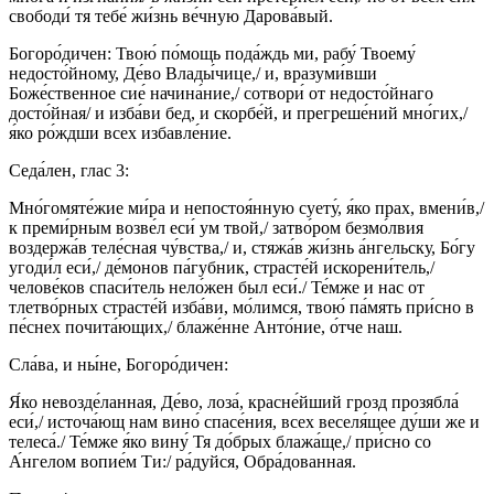
свободи́ тя тебе́ жи́знь ве́чную Дарова́вый.
Богоро́дичен: Твою́ по́мощь пода́ждь ми, рабу́ Твоему́
недосто́йному, Де́во Влады́чице,/ и, вразуми́вши
Боже́ственное сие́ начина́ние,/ сотвори́ от недосто́йнаго
досто́йная/ и изба́ви бед, и скорбе́й, и прегреше́ний мно́гих,/
я́ко ро́ждши всех избавле́ние.
Седа́лен, глас 3:
Мно́гомяте́жие ми́ра и непостоя́нную суету́, я́ко прах, вмени́в,/
к преми́рным возве́л еси́ ум твой,/ затво́ром безмо́лвия
воздержа́в теле́сная чу́вства,/ и, стяжа́в жи́знь а́нгельску, Бо́гу
угоди́л еси́,/ де́монов па́губник, страсте́й искорени́тель,/
челове́ков спаси́тель нело́жен был еси́./ Те́мже и нас от
тлетво́рных страсте́й изба́ви, мо́лимся, твою́ па́мять при́сно в
пе́снех почита́ющих,/ блаже́нне Анто́ние, о́тче наш.
Сла́ва, и ны́не, Богоро́дичен:
Я́ко невозде́ланная, Де́во, лоза́, красне́йший грозд прозябла́
еси́,/ источа́ющ нам вино́ спасе́ния, всех веселя́щее ду́ши же и
телеса́./ Те́мже я́ко вину́ Тя до́брых блажа́ще,/ при́сно со
А́нгелом вопие́м Ти:/ ра́дуйся, Обра́дованная.