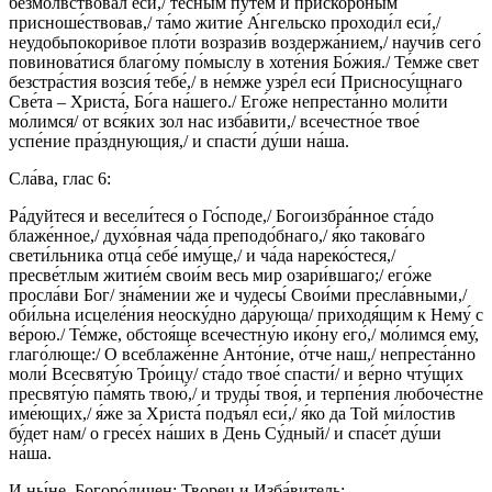
безмо́лвствовал еси́,/ те́сным путе́м и приско́рбным
присноше́ствовав,/ та́мо житие́ А́нгельско проходи́л еси́,/
неудобьпокори́вое пло́ти возрази́в воздержа́нием,/ научи́в сего́
повинова́тися благо́му по́мыслу в хоте́ния Бо́жия./ Те́мже свет
безстра́стия возсия́ тебе́,/ в не́мже узре́л еси́ Присносу́щнаго
Све́та – Христа́, Бо́га на́шего./ Его́же непреста́нно моли́ти
мо́лимся/ от вся́ких зол нас изба́вити,/ всечестно́е твое́
успе́ние пра́зднующия,/ и спасти́ ду́ши на́ша.
Сла́ва, глас 6:
Ра́дуйтеся и весели́теся о Го́споде,/ Богоизбра́нное ста́до
блаже́нное,/ духо́вная ча́да преподо́бнаго,/ я́ко такова́го
свети́льника отца́ себе́ иму́ще,/ и ча́да нареко́стеся,/
пресве́тлым житие́м свои́м весь мир озари́вшаго;/ его́же
просла́ви Бог/ зна́мении же и чудесы́ Свои́ми пресла́вными,/
оби́льна исцеле́ния неоску́дно да́рующа/ приходя́щим к Нему́ с
ве́рою./ Те́мже, обстоя́ще всечестну́ю ико́ну его́,/ мо́лимся ему́,
глаго́люще:/ О всеблаже́нне Анто́ние, о́тче наш,/ непреста́нно
моли́ Всесвяту́ю Тро́ицу/ ста́до твое́ спасти́/ и ве́рно чту́щих
пресвяту́ю па́мять твою́,/ и труды́ твоя́, и терпе́ния любоче́стне
име́ющих,/ я́же за Христа́ подъя́л еси́,/ я́ко да Той ми́лостив
бу́дет нам/ о гресе́х на́ших в День Су́дный/ и спасе́т ду́ши
на́ша.
И ны́не, Богоро́дичен: Творец и Изба́витель: