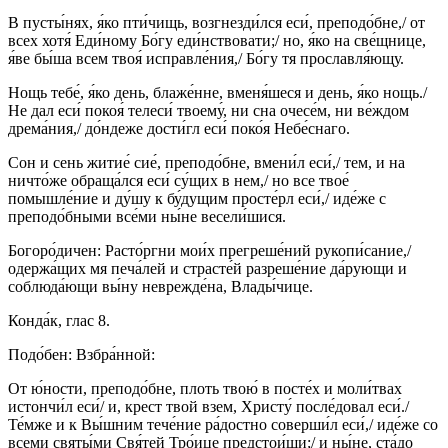
В пусты́нях, я́ко пти́чищь, возгнезди́лся еси́, преподо́бне,/ от
всех хотя́ Еди́ному Бо́гу еди́нствовати;/ но, я́ко на све́щнице,
я́ве бы́ша всем твоя́ исправле́ния,/ Бо́гу тя прославля́ющу.
Нощь тебе́, я́ко день, блаже́нне, вменя́шеся и день, я́ко нощь./
Не дал еси́ покоя́ телеси́ твоему́, ни сна очесе́м, ни ве́ждом
дрема́ния,/ до́ндеже дости́гл еси́ поко́я Небе́снаго.
Сон и сень житие́ сие́, преподо́бне, вмени́л еси́,/ тем, и на
ничто́же обраща́лся еси́ су́щих в нем,/ но все твое́
помышле́ние и ду́шу к бу́дущим просте́рл еси́,/ иде́же с
преподо́бными все́ми ны́не весели́шися.
Богоро́дичен: Расто́ргни мои́х прегреше́ний рукопи́сание,/
одержа́щих мя печа́лей и страсте́й разреше́ние да́рующи и
соблюда́ющи вы́ну неврежде́на, Влады́чице.
Конда́к, глас 8.
Подо́бен: Взбра́нной:
От ю́ности, преподо́бне, плоть твою́ в посте́х и моли́твах
истончи́л еси́/ и, крест твой взем, Христу́ после́довал еси́./
Те́мже и к Вы́шним тече́ние ра́достно соверши́л еси́,/ иде́же со
всеми святы́ми Свя́тей Тро́ице предстои́ши;/ и ны́не, ста́до