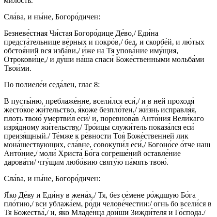
ми́лость.
Сла́ва, и ны́не, Богоро́дичен:
Безневе́стная Чи́стая Богоро́дице Де́во,/ Еди́на
предста́тельнице ве́рных и покро́в,/ бед, и скорбе́й, и лю́тых
обстоя́ний вся изба́ви,/ и́же на Тя упова́ние иму́щия,
Отрокови́це,/ и ду́ши на́ша спаси́ Боже́ственными мольба́ми
Твои́ми.
По полиеле́и седа́лен, глас 8:
В пусты́ню, преблаже́нне, всели́лся еси́,/ и в ней проходя́
жесто́кое жи́тельство, я́коже безпло́тен,/ жи́знь исправля́я,
плоть твою́ умертви́л еси́/ и, поревнова́в Анто́ния Вели́каго
изря́дному жи́тельству,/ Тро́ицы служи́тель показа́лся еси́
преизя́щный./ Те́мже к ре́вности Тоя́ Боже́ственней лик
мона́шествующих, сла́вне, совокупи́л еси́,/ Богоно́се о́тче наш
Анто́ние,/ моли́ Христа́ Бо́га согреше́ний оставле́ние
дарова́ти/ чту́щим любо́вию святу́ю па́мять твою́.
Сла́ва, и ны́не, Богоро́дичен:
Я́ко Де́ву и Еди́ну в жена́х,/ Тя, без се́мене ро́ждшую Бо́га
пло́тию,/ вси ублажа́ем, ро́ди челове́честии:/ огнь бо всели́ся в
Тя Божества́,/ и, я́ко Младе́нца дои́ши Зижди́теля и Го́спода./