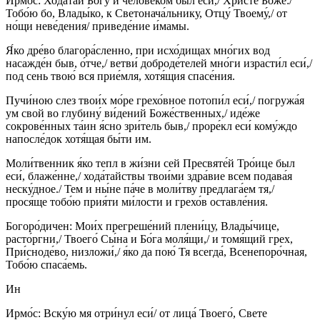
Ирмо́с: Хода́тай Бо́гу и челове́ком был еси́,/ Христе́ Бо́же:/
Тобо́ю бо, Влады́ко, к Светонача́льнику, Отцу́ Твоему́,/ от
но́щи неве́дения/ приведе́ние и́мамы.
Я́ко дре́во благора́сленно, при исхо́дищах мно́гих вод
насажде́н быв, о́тче,/ ветви́ доброде́телей мно́ги израсти́л еси́,/
под сень твою́ вся прие́мля, хотя́щия спасе́ния.
Пучи́ною слез твои́х мо́ре грехо́вное потопи́л еси́,/ погружа́я
ум свой во глубину́ ви́дений Боже́ственных,/ иде́же
сокрове́нных та́ин я́сно зри́тель быв,/ проре́кл еси́ кому́ждо
напосле́док хотя́щая бы́ти им.
Моли́твенник я́ко тепл в жи́зни сей Пресвяте́й Тро́ице был
еси́, блаже́нне,/ хода́тайствы твои́ми здра́вие всем подава́я
неску́дное./ Тем и ны́не па́че в моли́тву предлага́ем тя,/
прося́ще тобо́ю прия́ти ми́лости и грехо́в оставле́ния.
Богоро́дичен: Мои́х прегреше́ний плени́цу, Влады́чице,
расто́ргни,/ Твоего́ Сы́на и Бо́га моля́щи,/ и томя́щий грех,
При́сноде́во, низложи́,/ я́ко да пою́ Тя всегда́, Всенепоро́чная,
Тобо́ю спаса́емь.
Ин
Ирмо́с: Вску́ю мя отри́нул еси́/ от лица́ Твоего́, Свете