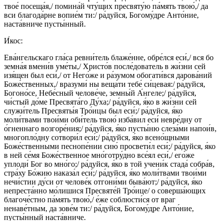
твое́ посеща́я,/ помина́й чту́щих пресвяту́ю па́мять твою́,/ да
вси благода́рне вопие́м ти:/ ра́дуйся, Богому́дре Анто́ние,
наста́вниче пусты́нный.
И́кос:
Ева́нгельскаго гла́са ревни́тель блаже́нне, обре́лся еси́,/ вся бо
земна́я вмени́в уме́ты,/ Христо́в после́дователь в жи́зни сей
изя́щен был еси́,/ от Него́же и ра́зумом обогати́вся дарова́ний
Боже́ственных,/ вразуми́ ны веща́ти тебе́ си́цевая:/ ра́дуйся,
Богоно́се, Небе́сный челове́че, земны́й А́нгеле;/ ра́дуйся,
чи́стый до́ме Пресвята́го Ду́ха;/ ра́дуйся, я́ко в жи́зни сей
служи́тель Пресвяты́я Тро́ицы был еси́;/ ра́дуйся, я́ко
моли́твами твои́ми оби́тель твою́ изба́вил еси́ невре́дну от
о́гненнаго возгоре́ния;/ ра́дуйся, я́ко пусты́ню слеза́ми напои́в,
многопло́дну сотвори́л еси́;/ ра́дуйся, я́ко всено́щными
Боже́ственными песнопе́нии сию́ просвети́л еси́;/ ра́дуйся, я́ко
в ней се́мя Боже́ственное мно́готру́дно все́ял еси́,/ его́же
уплоди́ Бог во мно́го;/ ра́дуйся, я́ко в той учени́к стада́ собра́в,
стра́ху Бо́жию наказа́л еси́;/ ра́дуйся, я́ко моли́твами твои́ми
нечи́стии ду́си от челове́к отгони́ми быва́ют;/ ра́дуйся, я́ко
непреста́нно мо́лишися Пресвяте́й Тро́ице/ о соверша́ющих
благоче́стно па́мять твою́,/ е́же соблюсти́ся от враг
ненаве́тным, да зове́м ти:/ ра́дуйся, Богому́дре Анто́ние,
пусты́нный наста́вниче.