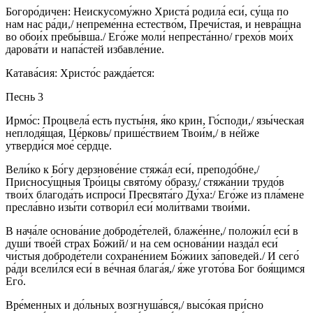
Богоро́дичен: Неискусому́жно Христа́ родила́ еси́, су́ща по
нам нас ра́ди,/ непреме́нна естество́м, Пречи́стая, и невра́щна
во обои́х пребы́вша./ Его́же моли́ непреста́нно/ грехо́в мои́х
дарова́ти и напа́стей избавле́ние.
Катава́сия: Христо́с ражда́ется:
Песнь 3
Ирмо́с: Процвела́ есть пусты́ня, я́ко крин, Го́споди,/ язы́ческая
неплодя́щая, Це́рковь/ прише́ствием Твои́м,/ в не́йже
утверди́ся мое́ се́рдце.
Вели́ко к Бо́гу дерзнове́ние стяжа́л еси́, преподо́бне,/
Присносу́щныя Тро́ицы свято́му о́бразу,/ стяжа́нии трудо́в
твои́х благода́ть испроси́ Пресвята́го Ду́ха:/ Его́же из пла́мене
пресла́вно изы́ти сотвори́л еси́ моли́твами твои́ми.
В нача́ле основа́ние доброде́телей, блаже́нне,/ положи́л еси́ в
души́ твое́й страх Бо́жий/ и на сем основа́нии назда́л еси́
чи́стыя доброде́тели сохране́нием Бо́жиих за́поведей./ И сего́
ра́ди всели́лся еси́ в ве́чная блага́я,/ я́же угото́ва Бог боя́щимся
Его́.
Вре́менных и до́льных возгнуша́вся,/ высо́кая при́сно