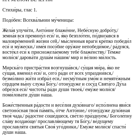
Стихи́ры, глас 1.
Подо́бен: Всехва́льнии му́ченицы:
Жела́я улучи́ти, Анто́ние блаже́нне, Небе́сную добро́ту,/
земна́я вся премину́л еси́/ и, я́ко безпло́тен, по́двизався в
маловре́менней жи́зни сей,/ мы́сленныя враги́ кре́пко победи́л
еси́ и му́жески,/ име́я посо́бие ору́жие непобеди́мое,/ ра́дуяся,
восте́кл еси́ к присножела́емому тебе́ блаже́нству./ Те́мже
моли́ся/ дарова́ти душа́м на́шим/ мир и ве́лию ми́лость.
Мирска́го пристра́стия возгнуша́вся,/ су́щая ми́ра, я́ко не
су́щая, вмени́л еси́/ и, сего́ ра́ди от всех упраздни́вся,/
безмо́лвно жи́ти избра́л еси́,/ несму́тным умо́м и немяте́жным
се́рдцем вы́ну служа́ Бо́гу,/ отону́дуже и сосу́д Свята́го Ду́ха
обре́лся еси́/ чистоты́ ра́ди души́ твоея́,/ ему́же моли́ся/
поми́ловати ду́ши на́ша.
Боже́ственныя ра́дости и весе́лия духо́внаго/ испо́лнена яви́ся
светоно́сная твоя́ па́мять, о́тче Анто́ние,/ отону́дуже духо́вная
твоя́ чада,/ ра́достне соше́дшеся, све́тло пра́зднуем,/ Боголе́пну
сла́ву воздаю́ще/ прославля́ющему тя Бо́гу,/ ве́дущему
прославля́ти святы́я Своя́ уго́дники,/ Ему́же моли́ся/ спасти́
ду́ши на́ша.