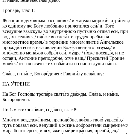
И ны́не: Безневе́стная Де́во:
Тропа́рь, глас 1:
Жела́нием духо́вным распали́вся/ и мяте́жи мирски́я отри́нув,/
ко еди́ному же Бо́гу любо́вию прилепи́лся еси́/ и, Того́
вседу́шне взыску́я,/ во вну́треннюю пусты́ню отше́л еси́, при
вода́х всели́вся,/ иде́же во слеза́х и труде́х пребыва́я
многоле́тное время,/ в терпе́нии мно́зем житие́ А́нгельское
проходи́л еси́/ в наста́влении Боже́ственнаго ра́зума,/ и
мно́жество мона́хов собра́л еси́, му́дре,/ и́хже посеща́я, и не
оста́ви, Анто́ние преподо́бне, о́тче наш,/ Пресвяте́й Тро́ице
моля́ся/ от зол вся́ческих изба́вити и спасти́ ду́ши на́ша.
Сла́ва, и ны́не, Богоро́дичен: Гаврии́лу веща́вшу:
НА У́ТРЕНИ
На Бог Госпо́дь: тропа́рь свята́го два́жды. Сла́ва, и ны́не,
Богоро́дичен.
По 1-м стихосло́вии, седа́лен, глас 8:
Мно́гим воздержа́нием, преподо́бне, жи́знь твою́ украси́в,/
путь показа́л еси́, веду́щий в жи́знь доброде́тели смире́нием:/
мира бо отве́ргся, и вся, я́же в ми́ре кра́сная, преоби́дев,/