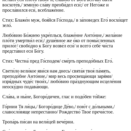
восхоте́в,/ земну́ю сла́ву преоби́дел еси́;/ от Него́же и
просла́вился еси́, всеблаже́нне.
Стих: Блаже́н муж, боя́йся Го́спода,/ в за́поведех Его́ восхо́щет
зело́.
Любо́вию Бо́жиею укре́плься, блаже́нне Анто́ние,/ жела́ние
пло́ти умертви́л еси́;/ душе́вное же о́ко от помы́сленных
прило́г/ свобо́дно к Бо́гу возве́л еси́/ и всего́ себе́ чи́ста
предста́вил еси́ Бо́гу.
Стих: Честна́ пред Го́сподем/ сме́рть преподо́бных Его́.
Свети́ло вели́кое яви́ся нам днесь/ свята́я твоя́ па́мять,
преподо́бне Анто́ние,/ мир весь просвеща́ющи заря́ми/
изря́дных чуде́с твои́х,/ любо́вию пра́зднующим исцеле́ния
неоску́дно подава́ющи.
Сла́ва, и ны́не, Богоро́дичен, глас и подо́бен то́йже:
Го́рнии Тя ли́цы,/ Богоро́дице Де́во,/ пою́т с до́льными,/
славосло́вяще непреста́нно/ Рождество́ Твое́ пречи́стое.
Тропа́рь пи́сан на вели́цей вече́рни.