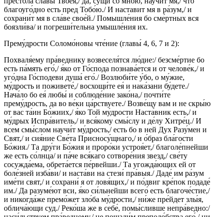
престо́ла сла́вы Твоея́,/ да, су́щи со мно́ю, научи́т мя,/ что́
благоуго́дно есть пред Тобо́ю./ И наставит мя в ра́зум,/ и
сохрани́т мя в сла́ве свое́й./ Помышле́ния бо сме́ртных вся
боязли́ва/ и погреши́тельна умышле́ния их.
Прему́дрости Соломо́новы чте́ние (главы́ 4, 6, 7 и 2):
Похваля́ему пра́веднику возвеселя́тся лю́дие:/ безсме́ртие бо
есть па́мять его́,/ я́ко от Го́спода познава́ется и от челове́к,/ и
уго́дна Го́сподеви душа́ его́./ Возлюби́те у́бо, о му́жие,
му́дрость и поживете́,/ восхощи́те ея́ и нака́зани бу́дете./
Нача́ло бо ея́ любы́ и соблюде́ние зако́на,/ почти́те
прему́дрость, да во ве́ки ца́рствуете./ Возве́щу вам и не скры́ю
от вас та́ин Бо́жиих,/ я́ко Той му́дрости Наста́вник есть,/ и
му́дрых Испра́витель,/ и вся́кому смы́слу и де́лу Хитре́ц./ И
всем смы́слом научи́т му́дрость,/ есть бо в ней Дух Разу́мен и
Свят,/ и сия́ние Све́та Присносу́щнаго,/ и о́браз бла́гости
Бо́жия./ Та дру́ги Бо́жия и проро́ки устроя́ет,/ благоле́пнейши
же есть со́лнца/ и па́че вся́каго сотворе́ния звезд,/ све́ту
сосужда́ема, обрета́ется пе́рвейши./ Та угожда́ющих ей от
боле́зней изба́ви/ и наста́ви на стези́ пра́выя./ Даде́ им ра́зум
име́ти свят,/ и сохрани́ я от ловя́щих,/ и по́двиг кре́пок подаде́
им./ Да разуме́ют вси, я́ко си́льнейши всего́ есть благоче́стие,/
и никогда́же премо́жет зло́ба му́дрости,/ ни́же пре́йдет злы́я,
облича́ющи суд./ Реко́ша же в себе́, помы́сливше непра́ведно:/
наси́льствуем пра́ведному,/ не пощади́м преподо́бства его́,/ ни