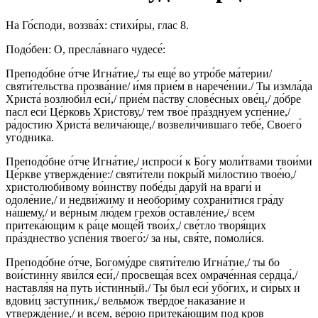
На Го́споди, воззва́х: стихи́ры, глас 8.
Подо́бен: О, пресла́внаго чудесе́:
Преподо́бне о́тче Игна́тие,/ ты еще́ во утро́бе ма́терии/
святи́тельства прозва́ние/ и́мя прие́м в нарече́нии./ Ты измла́да
Христа́ возлюби́л еси́,/ прие́м па́ству слове́сных ове́ц,/ до́бре
пасл еси́ Це́рковь Христо́ву,/ тем твое́ пра́зднуем успе́ние,/
ра́достию Христа́ велича́юще,/ возвели́чившаго тебе́, Своего́
уго́дника.
Преподо́бне о́тче Игна́тие,/ испроси́ к Бо́гу моли́твами твои́ми
Це́ркве утвержде́ние:/ святи́тели покры́й ми́лостию твое́ю,/
христолюби́вому во́инству побе́ды да́руй на враги́ и
одоле́ние,/ и недви́жиму и необори́му сохрани́тися гра́ду
на́шему,/ и ве́рным лю́дем грехо́в оставле́ние,/ всем
притека́ющим к ра́це моще́й твои́х,/ све́тло творя́щих
пра́зднество успе́ния твоего́:/ за ны, свя́те, помоли́ся.
Преподо́бне о́тче, Богому́дре святи́телю Игна́тие,/ ты бо
вои́стинну яви́лся еси́,/ просвеща́я всех омраче́нная сердца́,/
наставля́я на путь и́стинный./ Ты был еси́ убо́гих, и си́рых и
вдови́ц засту́пник,/ вельмо́ж тве́рдое наказа́ние и
утвержде́ние,/ и всем, ве́рою притека́ющим под кров