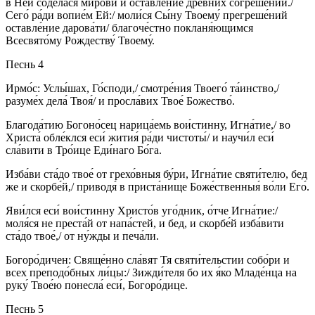
в Ней соде́лася ми́рови и оставле́ние дре́вних согреше́ний./
Сего́ ра́ди вопие́м Ей:/ моли́ся Сы́ну Твоему́ прегреше́ний
оставле́ние дарова́ти/ благоче́стно покланя́ющимся
Всесвято́му Рождеству́ Твоему́.
Песнь 4
Ирмо́с: Услы́шах, Го́споди,/ смотре́ния Твоего́ та́инство,/
разуме́х дела́ Твоя́/ и просла́вих Твое́ Божество́.
Благода́тию Богоно́сец нарица́емь вои́стинну, Игна́тие,/ во
Христа́ обле́клся еси́ жития́ ра́ди чистоты́/ и научи́л еси́
сла́вити в Тро́ице Еди́наго Бо́га.
Изба́ви ста́до твое́ от грехо́вныя бу́ри, Игна́тие святи́телю, бед
же и скорбе́й,/ приводя́ в приста́нище Боже́ственныя́ во́ли Его́.
Яви́лся еси́ вои́стинну Христо́в уго́дник, о́тче Игна́тие:/
моля́ся не преста́й от напа́стей, и бед, и скорбе́й изба́вити
ста́до твое́,/ от ну́жды и печа́ли.
Богоро́дичен: Свяще́нно сла́вят Тя святи́тельстии собо́ри и
всех преподо́бных ли́цы:/ Зижди́теля бо их я́ко Младе́нца на
руку́ Твое́ю понесла́ еси́, Богоро́дице.
Песнь 5