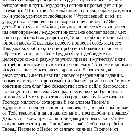
непоро́чнии в пути́./ Му́дрость Госпо́дня просвеща́ет лице́
разу́мнаго./ Постига́ет бо жела́ющия ю,/ пре́жде да́же разуме́ти
ю,/ и удо́бь у́зрится от лю́бящих ю./ У́треневавый к ней не
утру́дится,/ и бдяй ея́ ра́ди вско́ре без печа́ли бу́дет./ Я́ко
досто́йных ея́ сама́ обхо́дит, и́щущи,/ и во стезя́х ея́ явля́ется
им благоприе́мне./ Му́дрости никогда́же одоле́ет зло́ба./ Сих
ра́ди и рачи́тель бых добро́ты ея́,/ и возлюби́х ю, и поиска́х от
ю́ности моея́./ И взыска́х неве́сту привести́ себе́,/ я́ко всех
Влады́ка возлюби́ ю,/ таи́бница бо есть Бо́жия хи́трости/ и
обрета́тельница дел Его́./ Труды́ ея́ суть доброде́тели,/
целому́дрию же и ра́зуму та учи́т,/ пра́вде и му́жеству,/ и́хже
потре́бне ничто́же есть в житии́ челове́ком./ А́ще же и мно́гаго
иску́сства жела́ет кто,/ весть дре́вняя и бы́ти хотя́щая
разсмо́трит./ Свесть изви́тия слове́с и разреше́ния гада́ний,/
зна́мения и чудеса́ проразуме́ет и сбытия́ време́н и лет,/ и всем
сове́тник есть благ,/ я́ко безсме́ртие есть в ней/ и благосла́вие
во обще́нии слове́с ея́./ Сего́ ра́ди бесе́довах ко Го́споду,/ и
помоли́хся Ему́,/ и рех от всего́ се́рдца моего́:/ Бо́же отце́в и
Го́споди ми́лости,/ сотвори́вый вся сло́вом Твои́м/ и
му́дростию Твое́ю устро́ивый челове́ка,/ да владе́ет бы́вшими
от Тебе́ тварьми́/ и да управля́ет мир в преподо́бии и пра́вде./
Даждь ми Твои́х престо́лов приседя́щую прему́дрость/ и не
отлучи́ мене́ от о́трок Твои́х,/ я́ко аз раб Твой и сын рабы́ни
Твоея́./ Посли́ ю с Небе́с от свята́го жили́ща Твоего́/ и от