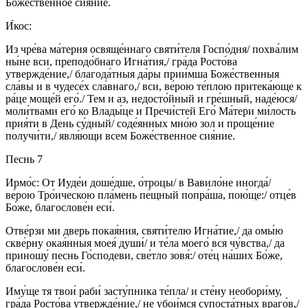
Боже́ственное сия́ние.
И́кос:
Из чре́ва ма́терня освяще́ннаго святи́теля Госпо́дня/ похва́лим
ны́не вси, преподо́бнаго Игна́тия,/ гра́да Росто́ва
утвержде́ние,/ благода́тныя да́ры прии́мша Боже́ственныя
сла́вы и в чудесе́х сла́внаго,/ вси, ве́рою те́плою притека́юще к
ра́це моще́й его́./ Тем и аз, недосто́йный и гре́шный, наде́юся/
моли́твами его́ ко Влады́це и Пречи́стей Его́ Ма́тери ми́лость
прия́ти в День су́дный/ соде́янных мно́ю зол и проще́ние
получи́ти,/ явля́ющи всем Боже́ственное сия́ние.
Песнь 7
Ирмо́с: От Иуде́и доше́дше, о́троцы/ в Вавило́не иногда́/
ве́рою Тро́ическою пла́мень пе́щный попра́ша, пою́ще:/ отце́в
Бо́же, благослове́н еси́.
Отве́рзи ми дверь покая́ния, святи́телю Игна́тие,/ да омы́ю
скве́рну окая́нныя моея́ души́/ и те́ла моего́ вся чу́вства,/ да
приношу́ песнь Го́сподеви, све́тло зовя́:/ оте́ц на́ших Бо́же,
благослове́н еси́.
Иму́ще тя твои́ раби́ засту́пника те́пла/ и сте́ну необори́му,
гра́да Росто́ва утвержде́ние,/ не убои́мся супоста́тных враго́в,/