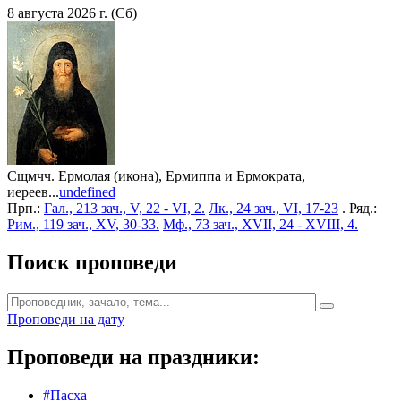
8 августа 2026 г. (Сб)
Сщмчч. Ермолая (икона), Ермиппа и Ермократа,
иереев...
undefined
Прп.:
Гал., 213 зач., V, 22 - VI, 2.
Лк., 24 зач., VI, 17-23
. Ряд.:
Рим., 119 зач., XV, 30-33.
Мф., 73 зач., XVII, 24 - XVIII, 4.
Поиск проповеди
Проповеди на дату
Проповеди на праздники:
#Пасха