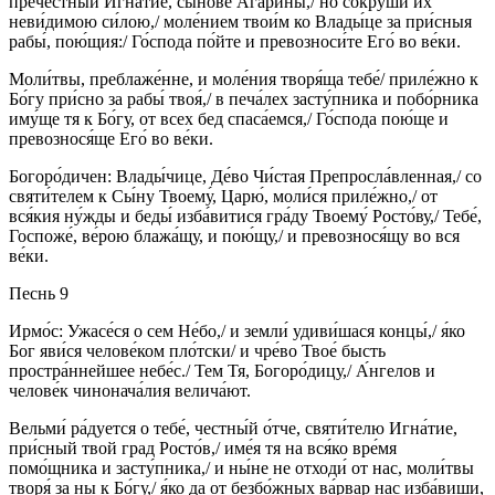
пречестны́й Игна́тие, сы́нове Ага́рины,/ но сокруши́ их
неви́димою си́лою,/ моле́нием твои́м ко Влады́це за при́сныя
рабы́, пою́щия:/ Го́спода по́йте и превозноси́те Его́ во ве́ки.
Моли́твы, преблаже́нне, и моле́ния творя́ща тебе́/ приле́жно к
Бо́гу при́сно за рабы́ твоя́,/ в печа́лех засту́пника и побо́рника
иму́ще тя к Бо́гу, от всех бед спаса́емся,/ Го́спода пою́ще и
превознося́ще Его́ во ве́ки.
Богоро́дичен: Влады́чице, Де́во Чи́стая Препросла́вленная,/ со
святи́телем к Сы́ну Твоему́, Царю́, моли́ся приле́жно,/ от
вся́кия ну́жды и беды́ изба́витися гра́ду Твоему́ Росто́ву,/ Тебе́,
Госпоже́, ве́рою блажа́щу, и пою́щу,/ и превознося́щу во вся
ве́ки.
Песнь 9
Ирмо́с: Ужасе́ся о сем Не́бо,/ и земли́ удиви́шася концы́,/ я́ко
Бог яви́ся челове́ком пло́тски/ и чре́во Твое́ бысть
простра́ннейшее небе́с./ Тем Тя, Богоро́дицу,/ А́нгелов и
челове́к чинонача́лия велича́ют.
Вельми́ ра́дуется о тебе́, честны́й о́тче, святи́телю Игна́тие,
при́сный твой град Росто́в,/ име́я тя на вся́ко вре́мя
помо́щника и засту́пника,/ и ны́не не отходи́ от нас, моли́твы
творя́ за ны к Бо́гу,/ я́ко да от безбо́жных ва́рвар нас изба́виши,