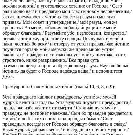
блаже́н челове́к, и́же пути́ моя́ сохрани́т,/ исхо́ди бо мои́ –
исхо́ди живота́,/ и уготовля́ется хоте́ние от Го́спода./ Сего́
ра́ди молю́ вас/ и предлага́ю мой глас сыново́м челове́ческим,/
я́ко аз, прему́дрость, устро́их сове́т/ и ра́зум и смысл аз
призва́х./ Мой сове́т и утвержде́ние,/ мой ра́зум, моя́ же
кре́пость./ Аз мене́ лю́бящия люблю́,/ и́щущии же мене́
обря́щут благода́ть./ Разуме́йте у́бо, незло́бивии, кова́рство,/
ненака́заннии же, прилага́йте сердца́./ Послу́шайте мене́ и
па́ки, честна́я бо реку́,/ и отве́рзу от усте́н пра́вая,/ я́ко и́стине
поучи́тся горта́нь мой,/ ме́рзски же предо мно́ю устны́
лжи́выя./ С пра́вдою в си глаго́лы уст мои́х,/ ничто́же в них
стро́потно, ниже́ развраще́нно./ Вся пра́ва суть
разумева́ющим,/ и про́ста обрета́ющим ра́зум./ Науча́ю бо вас
и́стине,/ да бу́дет о Го́споде наде́жда ва́ша,/ и испо́лнитеся
Ду́ха.
Прему́дрости Соломо́новы чте́ние (главы́ 10, 6, 8, и 9):
Уста́ пра́веднаго ка́плют прему́дрость,/ устне́ же муже́й
му́дрых ве́дят благода́ть./ Уста́ му́дрых поуча́тся прему́дрости,/
пра́вда же избавля́ет их от сме́рти./ Сконча́вшуся му́жу
пра́ведну, не поги́бнет наде́жда./ Сын бо пра́веден ражда́ется в
живо́т/ и во благи́х свои́х плод пра́вды обы́мет./ Свет
пра́ведным всегда́/ и от Го́спода обря́щут благода́ть и сла́ву./
Язы́к му́дрых до́брая свесть,/ и в се́рдце их почи́ет му́дрость./
Лю́бит Госпо́дь преподо́бная сердца́,/ прия́тни же Ему́ вси