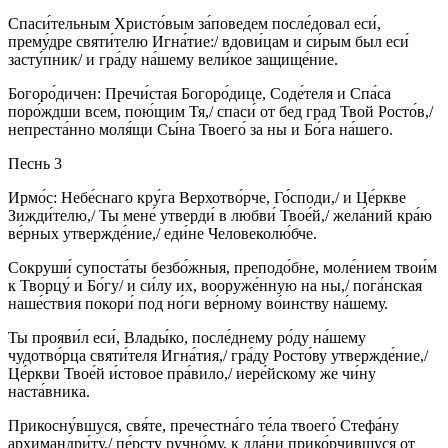
Спаси́тельным Христо́вым за́поведем после́довал еси́,
прему́дре святи́телю Игна́тие:/ вдови́цам и си́рым был еси́
засту́пник/ и гра́ду на́шему вели́кое защище́ние.
Богоро́дичен: Пречи́стая Богоро́дице, Соде́теля и Спа́са
поро́ждши всем, пою́щим Тя,/ спаси́ от бед град Твой Росто́в,/
непреста́нно моля́щи Сы́на Твоего́ за ны и Бо́га на́шего.
Песнь 3
Ирмо́с: Небе́снаго кру́га Верхотво́рче, Го́споди,/ и Це́ркве
Зижди́телю,/ Ты мене́ утверди́ в любви́ Твое́й,/ жела́ний кра́ю
ве́рных утвержде́ние,/ еди́не Человеколю́бче.
Сокруши́ супоста́ты безбо́жныя, преподо́бне, моле́нием твои́м
к Творцу́ и Бо́гу/ и си́лу их, вооруже́нную на ны,/ пога́нская
наше́ствия покори́ под но́ги ве́рному во́инству на́шему.
Ты прояви́л еси́, Влады́ко, после́днему ро́ду на́шему
чудотво́рца святи́теля Игна́тия,/ гра́ду Росто́ву утвержде́ние,/
Це́ркви Твое́й и́стовое пра́вило,/ иере́йскому же чи́ну
наста́вника.
Прикосну́вшуся, свя́те, пречестна́го те́ла твоего́ Стефа́ну
архимандри́ту,/ пе́рсту ручно́му, к дла́ни прико́рчившуся от