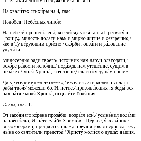
а́нгельским чино́м сослуже́бника бы́вша.
На хвали́тех стихи́ры на 4, глас 1.
Подо́бен: Небе́сных чино́в:
На небеси́ препочи́л еси́, веселя́ся,/ моля́ за ны Пресвяту́ю
Тро́ицу,/ ми́лость пода́ти нам/ и ми́рно житие́ и безгре́шно,/
я́ко в Ту ве́рующим при́сно,/ ско́рби гонза́ти и ра́дование
улучи́ти.
Милосе́рдия ра́ди твоего́/ исто́чник нам да́руй благода́ти,/
вско́ре ра́дости испо́лнь,/ пода́ждь нам утеше́ние, су́щим в
печа́лех,/ моля́ Христа́, всесла́вне,/ спасти́ся душа́м на́шим.
Да в весе́лие вшед нетле́емо,/ весе́лия да́ти моли́/ и спасти́
рабы́ твоя́:/ мо́жеши бо, Игна́тие,/ призыва́ющих тя беды́ вся
разгна́ти,/ моля́ Христа́, исцели́ти боля́щия.
Сла́ва, глас 1:
От зако́ннаго ко́рене прозя́бш, возра́сл еси́,/ усыне́ния вода́ми
напое́н я́сно, Игна́тие:/ и́бо Христо́вы Це́ркве, я́ко фи́никс
высокове́рхий, процве́л еси́ нам,/ преуцве́товая ве́рныя./ Тем,
ны́не со святи́тели предстоя́,/ Христу́ моли́ся о душа́х на́ших.