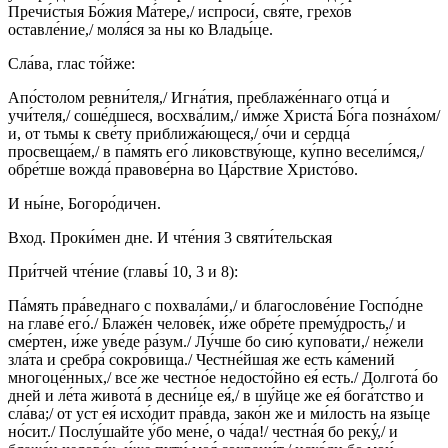
Пречи́стыя Бо́жия Ма́тере,/ испроси́, свя́те, грехо́в
оставле́ние,/ моля́ся за ны ко Влады́це.
Сла́ва, глас то́йже:
Апо́столом ревни́теля,/ Игна́тия, преблаже́ннаго отца́ и
учи́теля,/ соше́дшеся, восхва́лим,/ и́мже Христа́ Бо́га позна́хом/
и, от тьмы к све́ту приближа́ющеся,/ о́чи и сердца́
просвеща́ем,/ в па́мять его́ ликовству́юще, ку́пно весели́мся,/
обре́тше вожда́ правове́рна во Ца́рствие Христо́во.
И ны́не, Богоро́дичен.
Вход. Проки́мен дне. И чте́ния 3 святи́тельская
При́тчей чте́ние (главы́ 10, 3 и 8):
Па́мять пра́веднаго с похвала́ми,/ и благослове́ние Госпо́дне
на главе́ его́./ Блаже́н челове́к, и́же обре́те прему́дрость,/ и
сме́ртен, и́же уве́де ра́зум./ Лу́чше бо сию́ купова́ти,/ не́жели
зла́та и сребра́ сокро́вища./ Честне́йшая же есть ка́мений
многоце́нных,/ все же честно́е недосто́йно ея́ есть./ Долгота́ бо
дней и ле́та живота́ в десни́це ея́,/ в шу́йце же ея́ бога́тство и
сла́ва;/ от уст ея́ исхо́дит пра́вда, зако́н же и ми́лость на язы́це
но́сит./ Послу́шайте у́бо мене́, о ча́да!/ честна́я бо реку́,/ и