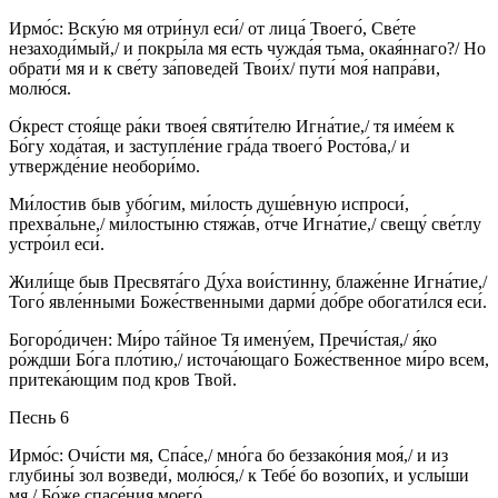
Ирмо́с: Вcку́ю мя отри́нул еси́/ от лица́ Твоего́, Све́те
незаходи́мый,/ и покры́ла мя есть чужда́я тьма, окая́ннаго?/ Но
обрати́ мя и к све́ту за́поведей Твои́х/ пути́ моя́ напра́ви,
молю́ся.
О́крест стоя́ще ра́ки твоея́ святи́телю Игна́тие,/ тя име́ем к
Бо́гу хода́тая, и заступле́ние гра́да твоего́ Росто́ва,/ и
утвержде́ние необори́мо.
Ми́лостив быв убо́гим, ми́лость душе́вную испроси́,
прехва́льне,/ ми́лостыню стяжа́в, о́тче Игна́тие,/ свещу́ све́тлу
устро́ил еси́.
Жили́ще быв Пресвята́го Ду́ха вои́стинну, блаже́нне Игна́тие,/
Того́ явле́нными Боже́ственными дарми́ до́бре обогати́лся еси́.
Богоро́дичен: Ми́ро та́йное Тя имену́ем, Пречи́стая,/ я́ко
ро́ждши Бо́га пло́тию,/ источа́ющаго Боже́ственное ми́ро всем,
притека́ющим под кров Твой.
Песнь 6
Ирмо́с: Очи́сти мя, Спа́се,/ мно́га бо беззако́ния моя́,/ и из
глубины́ зол возведи́, молю́ся,/ к Тебе́ бо возопи́х, и услы́ши
мя,/ Бо́же спасе́ния моего́.