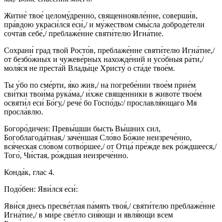
Житие́ твое́ целому́дренно, священноявле́нне, соверши́в,
пра́вдою украси́лся еси́,/ и му́жеством смы́сла доброде́тели
сочта́в себе́,/ преблаже́нне святи́телю Игна́тие.
Сохрани́ град твой Росто́в, преблаже́нне святи́телю Игна́тие,/
от безбо́жных и чужеве́рных нахожде́ний и усо́бныя ра́ти,/
моля́ся не преста́й Влады́це Христу́ о ста́де твое́м.
Ты у́бо по сме́рти, я́ко жив,/ на погребе́нии твое́м прие́м
сви́тки твои́ма рука́ма,/ и́хже свяще́нники в животе́ твое́м
освяти́л еси́ Бо́гу,/ рече́ бо Госпо́дь:/ прославля́ющаго Мя
просла́влю.
Богоро́дичен: Превы́шши бысть Вы́шних сил,
Богоблагода́тная,/ заче́ншая Сло́во Бо́жие неизрече́нно,
вся́ческая сло́вом сотво́ршее,/ от Отца́ пре́жде век ро́ждшееся,/
Того́, Чи́стая, ро́ждшая неизрече́нно.
Конда́к, глас 4.
Подо́бен: Яви́лся еси́:
Яви́ся днесь пресве́тлая па́мять твоя́,/ святи́телю преблаже́нне
Игна́тие,/ в ми́ре све́тло сия́ющи и явля́ющи всем