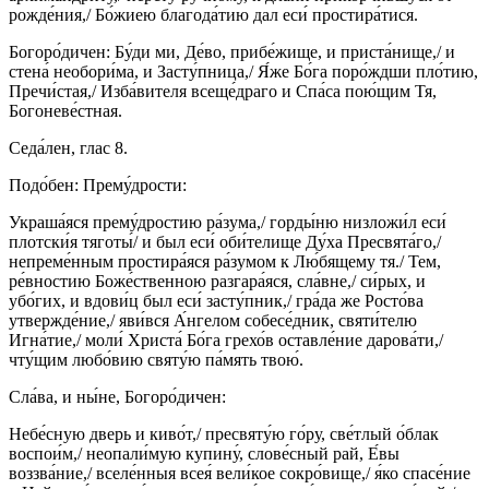
рожде́ния,/ Бо́жиею благода́тию дал еси́ простира́тися.
Богоро́дичен: Бу́ди ми, Де́во, прибе́жище, и приста́нище,/ и
стена́ необори́ма, и Засту́пница,/ Я́же Бо́га поро́ждши пло́тию,
Пречи́стая,/ Изба́вителя всеще́драго и Спа́са пою́щим Тя,
Богоневе́стная.
Седа́лен, глас 8.
Подо́бен: Прему́дрости:
Украша́яся прему́дростию ра́зума,/ горды́ню низложи́л еси́
плотски́я тяготы́/ и был еси́ оби́телище Ду́ха Пресвята́го,/
непреме́нным простира́яся ра́зумом к Лю́бящему тя./ Тем,
ре́вностию Боже́ственною разгара́яся, сла́вне,/ си́рых, и
убо́гих, и вдови́ц был еси́ засту́пник,/ гра́да же Росто́ва
утвержде́ние,/ яви́вся А́нгелом собесе́дник, святи́телю
Игна́тие,/ моли́ Христа́ Бо́га грехо́в оставле́ние дарова́ти,/
чту́щим любо́вию святу́ю па́мять твою́.
Сла́ва, и ны́не, Богоро́дичен:
Небе́сную дверь и киво́т,/ пресвяту́ю го́ру, све́тлый о́блак
воспои́м,/ неопали́мую купину́, слове́сный рай, Е́вы
воззва́ние,/ вселе́нныя всея́ вели́кое сокро́вище,/ я́ко спасе́ние