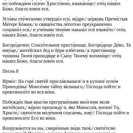
но побежда́ем си́лою Христо́вою, взыва́юще:/ оте́ц на́ших
Бо́же, благослове́н еси́.
Уста́вы оте́ческими утверди́л еси́, му́дре,/ це́рковь Пречи́стыя
Ма́тере Бо́жия,/ и свяще́нства ле́потою преукра́шенно
сохрани́л еси́,/ и уче́ньми твои́ми наказа́л еси́ взыва́ти:/ оте́ц
на́ших Бо́же, благослове́н еси́.
Богоро́дичен: Спаси́тельное приста́нище, Богоро́дице Де́во, Тя
иму́ще,/ жите́йских бед и бу́ри избе́гаем,/ к приста́нищу
тишины́ Твоея́ приходя́ще и Сы́ну Твоему́ вопию́ще:/ оте́ц
на́ших Бо́же, благослове́н еси́.
Песнь 8
Ирмо́с: На горе́ святе́й просла́вльшася/ и в купине́ огне́м
Приноде́вы/ Моисе́ови та́йну я́вльшаго,/ Го́спода по́йте/ и
превозноси́те во вся ве́ки.
Побежде́н быв враго́м прегреше́ньми мно́гими молв
жите́йских,/ ве́рою прихожду́ и, я́ко Манасси́я, вопию́ Ти,
Христе́,/ святи́теля моле́нием спаса́емь, зову́:/ Го́спода по́йте и
превозноси́те Его́ во ве́ки.
Вооружа́ются на ны, смире́нныя лю́ди твоя́,/ святи́телю