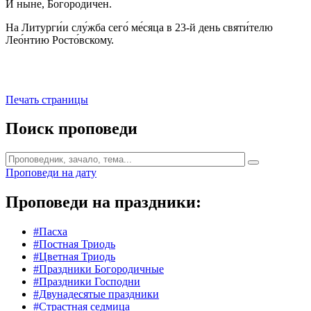
И ны́не, Богоро́дичен.
На Литурги́и слу́жба сего́ ме́сяца в 23-й день святи́телю
Лео́нтию Росто́вскому.
Печать страницы
Поиск проповеди
Проповеди на дату
Проповеди на праздники:
#Пасха
#Постная Триодь
#Цветная Триодь
#Праздники Богородичные
#Праздники Господни
#Двунадесятые праздники
#Страстная седмица