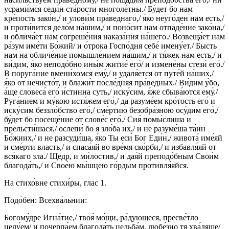
усрами́мся седи́н ста́рости многоле́тны./ Бу́дет бо нам
кре́пость зако́н,/ и улови́м пра́веднаго,/ я́ко неуго́ден нам есть,/
и проти́вится дело́м на́шим,/ и поно́сит нам отпаде́ние зако́на,/
и облича́ет нам согреше́ния наказа́ния на́шего./ Возвеща́ет нам
ра́зум име́ти Бо́жий/ и о́трока Госпо́дня себе́ имену́ет./ Бысть
нам на обличе́ние помышле́нием на́шим,/ и тя́жек нам есть,/ и
ви́дим, я́ко неподо́бно ины́м житие́ его́/ и измене́ны стези́ его́./
В поруга́ние вмени́хомся ему́,/ и удаля́ется от путе́й на́ших,/
я́ко от нечисто́т, и блажи́т после́дняя пра́ведных./ Ви́дим у́бо,
а́ще словеса́ его́ и́стинна суть,/ иску́сим, я́же сбыва́ются ему́./
Руга́нием и му́кою истя́жем его́,/ да разуме́ем кро́тость его́ и
иску́сим беззло́бство его́,/ сме́ртию безобра́зною осу́дим его́,/
бу́дет бо посеще́ние от слове́с его́./ Сия́ помы́слиша и
прельсти́шася,/ ослепи́ бо я зло́ба их,/ и не разуме́ша та́ин
Бо́жиих,/ и не разсуди́ша, я́ко Ты еси́ Бог Еди́н,/ живота́ име́яй
и сме́рти власть,/ и спаса́яй во вре́мя ско́рби,/ и избавля́яй от
вся́каго зла./ Щедр, и ми́лостив,/ и дая́й преподо́бным Свои́м
благода́ть,/ и Свое́ю мы́шцею го́рдым противля́яйся.
На стихо́вне стихи́ры, глас 1.
Подо́бен: Всехва́льнии:
Богому́дре Игна́тие,/ твоя́ мо́щи, ра́дующеся, пресве́тло
целу́ем/ и почерпа́ем благода́ть цельба́м, любе́зно тя хва́ляще/