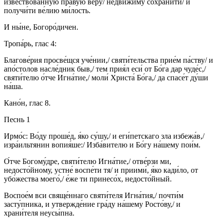
изве́ствованную пра́вую ве́ру/ недви́жиму сохрани́ти/ и
получи́ти ве́лию ми́лость.
И ны́не, Богоро́дичен.
Тропа́рь, глас 4:
Благове́рия просве́щся уче́нии,/ святи́тельства прие́м па́ству/ и
апо́столов насле́дник быв,/ тем прия́л еси́ от Бо́га дар чуде́с,/
святи́телю о́тче Игна́тие,/ моли́ Христа́ Бо́га,/ да спасе́т ду́ши
на́ша.
Кано́н, глас 8.
Песнь 1
Ирмо́с: Во́ду проше́д, я́ко су́шу,/ и еги́петскаго зла избежа́в,/
изра́ильтянин вопия́ше:/ Изба́вителю и Бо́гу на́шему пои́м.
О́тче Богому́дре, святи́телю Игна́тие,/ отве́рзи ми,
недосто́йному, устне́ воспе́ти тя/ и приими́, я́ко кади́ло, от
убо́жества моего́,/ е́же ти принесо́х, недосто́йный.
Воспое́м вси свяще́ннаго святи́теля Игна́тия,/ почти́м
засту́пника, и утвержде́ние гра́ду на́шему Росто́ву,/ и
храни́теля неусы́пна.